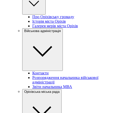
Про Оріхівську громаду
Історія міста Оріхів
Галерея мерів міста Оріхів
Військова адміністрація
Контакти
Розпорядження начальника військової
адміністрації
Звіти начальника МВА
Оріхівська міська рада