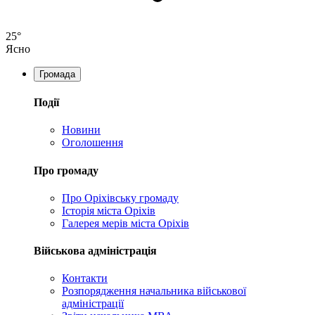
25°
Ясно
Громада
Події
Новини
Оголошення
Про громаду
Про Оріхівську громаду
Історія міста Оріхів
Галерея мерів міста Оріхів
Військова адміністрація
Контакти
Розпорядження начальника військової
адміністрації