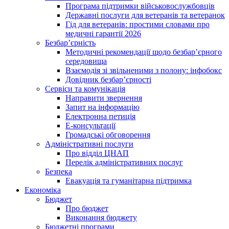
Програма підтримки військовослужбовців
Державні послуги для ветеранів та ветеранок
Гід для ветеранів: простими словами про
медичні гарантії 2026
Безбар’єрність
Методичні рекомендації щодо безбар’єрного
середовища
Взаємодія зі звільненими з полону: інфобокс
Довідник безбар’єрності
Сервіси та комунікація
Направити звернення
Запит на інформацію
Електронна петиція
Е-консультації
Громадські обговорення
Адміністративні послуги
Про відділ ЦНАП
Перелік адміністративних послуг
Безпека
Евакуація та гуманітарна підтримка
Економіка
Бюджет
Про бюджет
Виконання бюджету
Бюджетні програми