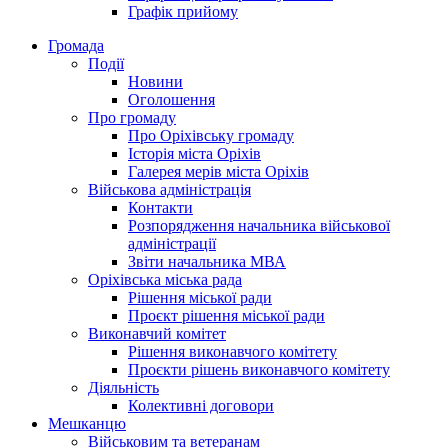
Графік прийому
Громада
Події
Новини
Оголошення
Про громаду
Про Оріхівську громаду
Історія міста Оріхів
Галерея мерів міста Оріхів
Військова адміністрація
Контакти
Розпорядження начальника військової
адміністрації
Звіти начальника МВА
Оріхівська міська рада
Рішення міської ради
Проєкт рішення міської ради
Виконавчий комітет
Рішення виконавчого комітету
Проєкти рішень виконавчого комітету
Діяльність
Колективні договори
Мешканцю
Військовим та ветеранам