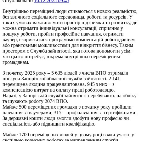
Опубліковано
10.12.2025 09:45
Внутрішньо переміщені люди стикаються з новою реальністю,
без звичного соціального середовища, роботи та ресурсів. У
таких умовах важливо мати простір підтримки та розвитку, де
можна отримати індивідуальні консультації, сприяння у
пошуку роботи, пройти професійне навчання, отримати
ваучер, скористатися програмами компенсацій роботодавцям
або грантовими можливостями для відкриття бізнесу. Таким
простором є Служба зайнятості, яка готова допомогти усім,
хто цього потребує, зокрема внутрішньо переміщеним
громадянам.
З початку 2025 року – 5 635 людей з числа ВПО отримали
послуги Запорізької обласної служби зайнятості. 2 141
переміщена людина працевлаштована, 945 з них – з
компенсацією витрат на оплату праці роботодавцю.
Наразі, у Запорізькій службі зайнятості перебувають на обліку
та шукають роботу 2074 ВПО.
Майже 500 переміщених громадян з початку року пройшли
навчання за ваучерами, 315 – профнавчання за сертифікатами.
За державні кошти люди змогли здобути нову професію чи
спеціальність або підвищити кваліфікацію.
Майже 1700 переміщених людей у цьому році взяли участь у
суспільно корисних роботах за направленням служби