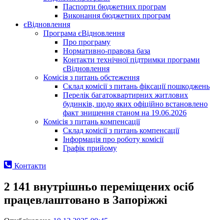
Паспорти бюджетних програм
Виконання бюджетних програм
єВідновлення
Програма єВідновлення
Про програму
Нормативно-правова база
Контакти технічної підтримки програми
єВідновлення
Комісія з питань обстеження
Склад комісії з питань фіксації пошкоджень
Перелік багатоквартирних житлових
будинків, щодо яких офіційно встановлено
факт знищення станом на 19.06.2026
Комісія з питань компенсації
Склад комісії з питань компенсації
Інформація про роботу комісії
Графік прийому
Контакти
2 141 внутрішньо переміщених осіб
працевлаштовано в Запоріжжі