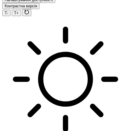
Контрастна версія
Т-
Т+