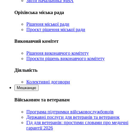
Звіти начальника МВА
Оріхівська міська рада
Рішення міської ради
Проєкт рішення міської ради
Виконавчий комітет
Рішення виконавчого комітету
Проєкти рішень виконавчого комітету
Діяльність
Колективні договори
Мешканцю
Військовим та ветеранам
Програма підтримки військовослужбовців
Державні послуги для ветеранів та ветеранок
Гід для ветеранів: простими словами про медичні
гарантії 2026