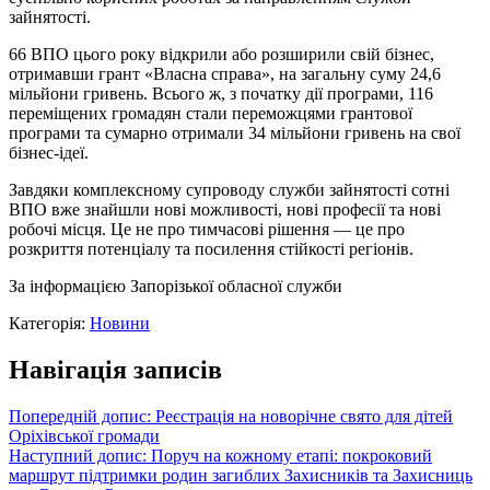
зайнятості.
66 ВПО цього року відкрили або розширили свій бізнес,
отримавши грант «Власна справа», на загальну суму 24,6
мільйони гривень. Всього ж, з початку дії програми, 116
переміщених громадян стали переможцями грантової
програми та сумарно отримали 34 мільйони гривень на свої
бізнес-ідеї.
Завдяки комплексному супроводу служби зайнятості сотні
ВПО вже знайшли нові можливості, нові професії та нові
робочі місця. Це не про тимчасові рішення — це про
розкриття потенціалу та посилення стійкості регіонів.
За інформацією Запорізької обласної служби
Категорія:
Новини
Навігація записів
Попередній допис:
Реєстрація на новорічне свято для дітей
Оріхівської громади
Наступний допис:
Поруч на кожному етапі: покроковий
маршрут підтримки родин загиблих Захисників та Захисниць