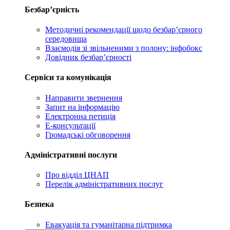
Безбар’єрність
Методичні рекомендації щодо безбар’єрного
середовища
Взаємодія зі звільненими з полону: інфобокс
Довідник безбар’єрності
Сервіси та комунікація
Направити звернення
Запит на інформацію
Електронна петиція
Е-консультації
Громадські обговорення
Адміністративні послуги
Про відділ ЦНАП
Перелік адміністративних послуг
Безпека
Евакуація та гуманітарна підтримка