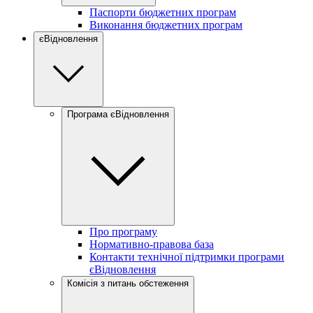
Паспорти бюджетних програм
Виконання бюджетних програм
єВідновлення
Програма єВідновлення
Про програму
Нормативно-правова база
Контакти технічної підтримки програми
єВідновлення
Комісія з питань обстеження