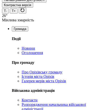
Контрастна версія
Т-
Т+
26°
Мінлива хмарність
Громада
Події
Новини
Оголошення
Про громаду
Про Оріхівську громаду
Історія міста Оріхів
Галерея мерів міста Оріхів
Військова адміністрація
Контакти
Розпорядження начальника військової
адміністрації