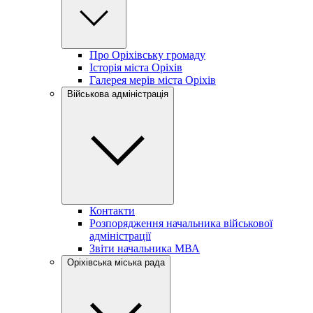
Про Оріхівську громаду
Історія міста Оріхів
Галерея мерів міста Оріхів
Військова адміністрація
Контакти
Розпорядження начальника військової
адміністрації
Звіти начальника МВА
Оріхівська міська рада