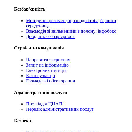
Безбар’єрність
Методичні рекомендації щодо безбар’єрного
середовища
Взаємодія зі звільненими з полону: інфобокс
Довідник безбар’єрності
Сервіси та комунікація
Направити звернення
Запит на інформацію
Електронна петиція
Е-консультації
Громадські обговорення
Адміністративні послуги
Про відділ ЦНАП
Перелік адміністративних послуг
Безпека