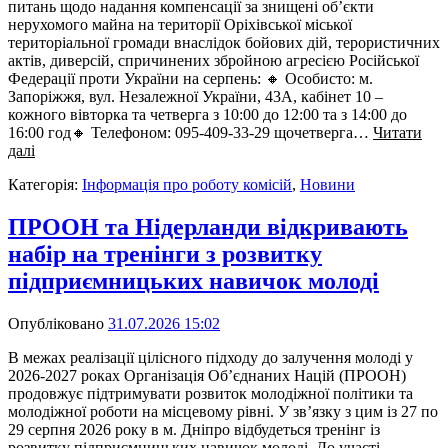
питань щодо надання компенсації за знищені об’єкти
нерухомого майна на території Оріхівської міської
територіальної громади внаслідок бойових дій, терористичних
актів, диверсій, спричинених збройною агресією Російської
Федерації проти України на серпень: 🔸 Особисто: м.
Запоріжжя, вул. Незалежної України, 43А, кабінет 10 –
кожного вівторка та четверга з 10:00 до 12:00 та з 14:00 до
16:00 год🔸 Телефоном: 095-409-33-29 щочетверга…
Читати
далі
Категорія:
Інформація про роботу комісій
,
Новини
ПРООН та Нідерланди відкривають
набір на тренінги з розвитку
підприємницьких навичок молоді
Опубліковано
31.07.2026 15:02
В межах реалізації цілісного підходу до залучення молоді у
2026-2027 роках Організація Об’єднаних Націй (ПРООН)
продовжує підтримувати розвиток молодіжної політики та
молодіжної роботи на місцевому рівні. У зв’язку з цим із 27 по
29 серпня 2026 року в м. Дніпро відбудеться тренінг із
розвитку підприємницьких навичок молоді. До участі