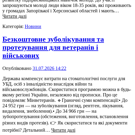
запрошуються молоді люди віком 18-35 років, які проживають
у громадах Запорізької і Херсонської областей і мають…
Читати далі
Категорія:
Новини
Безкоштовне зуболікування та
протезування для ветеранів і
військових
Опубліковано
31.07.2026 14:22
Держава компенсує витрати на стоматологічні послуги для
УБД, осіб з інвалідністю внаслідок війни та
військовослужбовців. Скористатися програмою можна в будь-
якому регіоні України, незалежно від прописки. Про це
повідомляє Мінветеранів. 🔹Граничні суми компенсації:• До
24 952 грн — на зуболікування (огляд, рентген, лікування,
видалення, знеболення).• До 34 966 грн — на
зубопротезування (обстеження, виготовлення, встановлення
різних видів протезів). 👉 Як скористатися та які документи
потрібні? Детальний…
Читати далі