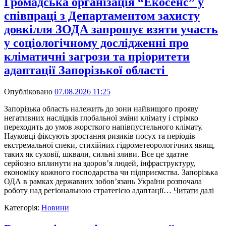
Громадська організація “Екосенс” у
співпраці з Департаментом захисту
довкілля ЗОДА запрошує взяти участь
у соціологічному дослідженні про
кліматичні загрози та пріоритети
адаптації Запорізької області
Опубліковано
07.08.2026 11:25
Запорізька область належить до зони найвищого прояву
негативних наслідків глобальної зміни клімату і стрімко
переходить до умов жорсткого напівпустельного клімату.
Науковці фіксують зростання ризиків посух та періодів
екстремальної спеки, стихійних гідрометеорологічних явищ,
таких як суховії, шквали, сильні зливи. Все це здатне
серйозно вплинути на здоров’я людей, інфраструктуру,
економіку кожного господарства чи підприємства. Запорізька
ОДА в рамках державних зобов’язань України розпочала
роботу над регіональною стратегією адаптації…
Читати далі
Категорія:
Новини