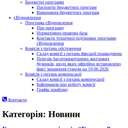
Бюджетні програми
Паспорти бюджетних програм
Виконання бюджетних програм
єВідновлення
Програма єВідновлення
Про програму
Нормативно-правова база
Контакти технічної підтримки програми
єВідновлення
Комісія з питань обстеження
Склад комісії з питань фіксації пошкоджень
Перелік багатоквартирних житлових
будинків, щодо яких офіційно встановлено
факт знищення станом на 19.06.2026
Комісія з питань компенсації
Склад комісії з питань компенсації
Інформація про роботу комісії
Графік прийому
Контакти
Категорія:
Новини