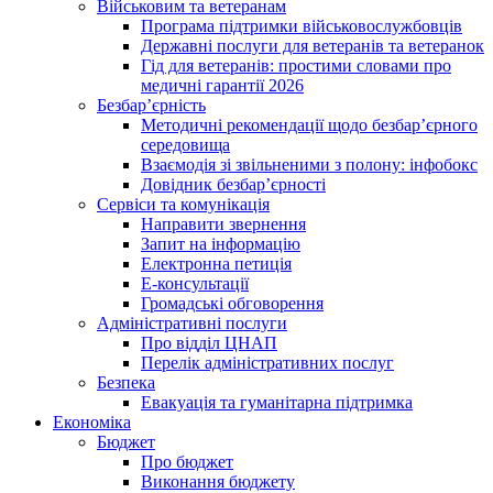
Військовим та ветеранам
Програма підтримки військовослужбовців
Державні послуги для ветеранів та ветеранок
Гід для ветеранів: простими словами про
медичні гарантії 2026
Безбар’єрність
Методичні рекомендації щодо безбар’єрного
середовища
Взаємодія зі звільненими з полону: інфобокс
Довідник безбар’єрності
Сервіси та комунікація
Направити звернення
Запит на інформацію
Електронна петиція
Е-консультації
Громадські обговорення
Адміністративні послуги
Про відділ ЦНАП
Перелік адміністративних послуг
Безпека
Евакуація та гуманітарна підтримка
Економіка
Бюджет
Про бюджет
Виконання бюджету