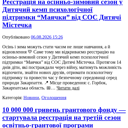
Реєстрація на осінньо-зимовий сезон у
Дитячий кемп психологічної
підтримки “Маячки” від СОС Дитячі
Містечка
Опубліковано
06.08.2026 15:26
Осінь і зима можуть стати часом не лише навчання, а й
відновлення 💛 Саме тому ми відкриваємо реєстрацію на
осінньо-зимовий сезон у Дитячий кемп психологічної
підтримки “Маячки” від СОС Дитячі Містечка. Протягом 14
днів діти, які постраждали через війну, матимуть можливість
відпочити, знайти нових друзів, отримати психологічну
підтримку та провести час у безпечному середовищі серед
природи Закарпаття. 📍 Місце проведення: с. Горбок,
Закарпатська область. 📅…
Читати далі
Категорія:
Новини
,
Оголошення
10 000 000 гривень грантового фонду —
стартувала реєстрація на третій сезон
освітньо-грантової програми