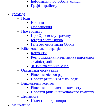
Інформація про роботу комісії
Графік прийому
Громада
Події
Новини
Оголошення
Про громаду
Про Оріхівську громаду
Історія міста Оріхів
Галерея мерів міста Оріхів
Військова адміністрація
Контакти
Розпорядження начальника військової
адміністрації
Звіти начальника МВА
Оріхівська міська рада
Рішення міської ради
Проєкт рішення міської ради
Виконавчий комітет
Рішення виконавчого комітету
Проєкти рішень виконавчого комітету
Діяльність
Колективні договори
Мешканцю