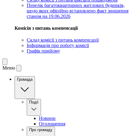
Перелік багатоквартирних житлових будинків,
щодо яких офіційно встановлено факт знищення
станом на 19.06.2026
Комісія з питань компенсації
Склад комісії з питань компенсації
Інформація про роботу комісії
Графік прийому
Меню
Громада
Події
Новини
Оголошення
Про громаду