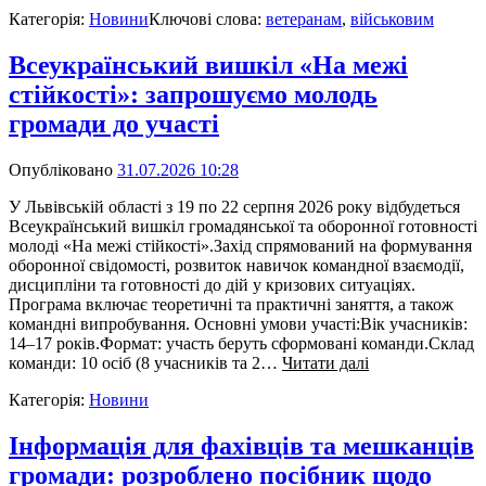
Категорія:
Новини
Ключові слова:
ветеранам
,
військовим
Всеукраїнський вишкіл «На межі
стійкості»: запрошуємо молодь
громади до участі
Опубліковано
31.07.2026 10:28
У Львівській області з 19 по 22 серпня 2026 року відбудеться
Всеукраїнський вишкіл громадянської та оборонної готовності
молоді «На межі стійкості».Захід спрямований на формування
оборонної свідомості, розвиток навичок командної взаємодії,
дисципліни та готовності до дій у кризових ситуаціях.
Програма включає теоретичні та практичні заняття, а також
командні випробування. Основні умови участі:Вік учасників:
14–17 років.Формат: участь беруть сформовані команди.Склад
команди: 10 осіб (8 учасників та 2…
Читати далі
Категорія:
Новини
Інформація для фахівців та мешканців
громади: розроблено посібник щодо