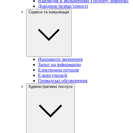
Взаємодія зі звільненими з полону: інфобокс
Довідник безбар’єрності
Сервіси та комунікація
Направити звернення
Запит на інформацію
Електронна петиція
Е-консультації
Громадські обговорення
Адміністративні послуги