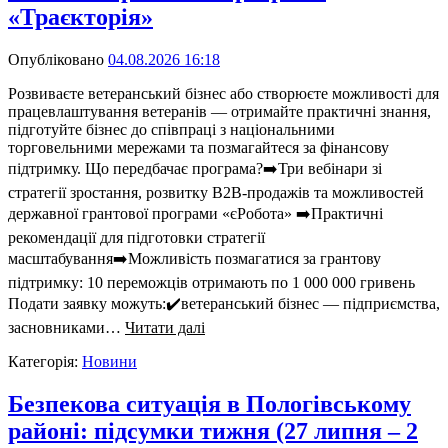
«Траєкторія»
Опубліковано
04.08.2026 16:18
Розвиваєте ветеранський бізнес або створюєте можливості для
працевлаштування ветеранів — отримайте практичні знання,
підготуйте бізнес до співпраці з національними
торговельними мережами та позмагайтеся за фінансову
підтримку. Що передбачає програма?➡️Три вебінари зі
стратегії зростання, розвитку B2B-продажів та можливостей
державної грантової програми «єРобота» ➡️Практичні
рекомендації для підготовки стратегії
масштабування➡️Можливість позмагатися за грантову
підтримку: 10 переможців отримають по 1 000 000 гривень
Подати заявку можуть:✔️ветеранський бізнес — підприємства,
засновниками…
Читати далі
Категорія:
Новини
Безпекова ситуація в Пологівському
районі: підсумки тижня (27 липня – 2