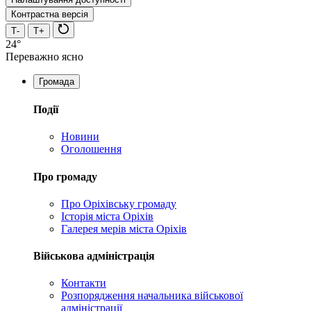
Контрастна версія
Т-
Т+
24°
Переважно ясно
Громада
Події
Новини
Оголошення
Про громаду
Про Оріхівську громаду
Історія міста Оріхів
Галерея мерів міста Оріхів
Військова адміністрація
Контакти
Розпорядження начальника військової
адміністрації