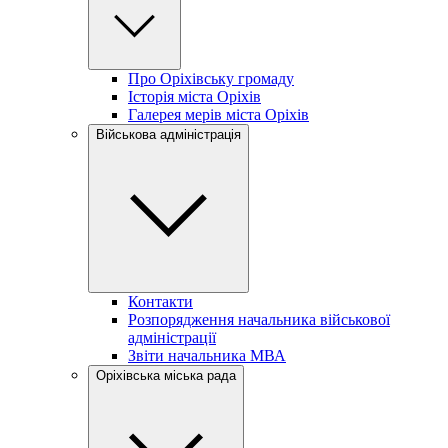
Про Оріхівську громаду
Історія міста Оріхів
Галерея мерів міста Оріхів
Військова адміністрація
Контакти
Розпорядження начальника військової
адміністрації
Звіти начальника МВА
Оріхівська міська рада