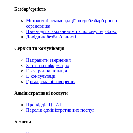
Безбар’єрність
Методичні рекомендації щодо безбар’єрного
середовища
Взаємодія зі звільненими з полону: інфобокс
Довідник безбар’єрності
Сервіси та комунікація
Направити звернення
Запит на інформацію
Електронна петиція
Е-консультації
Громадські обговорення
Адміністративні послуги
Про відділ ЦНАП
Перелік адміністративних послуг
Безпека