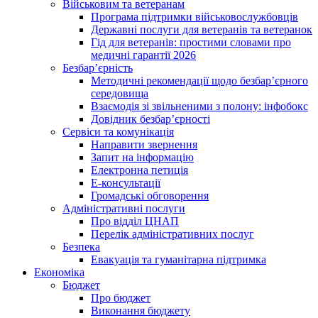
Військовим та ветеранам
Програма підтримки військовослужбовців
Державні послуги для ветеранів та ветеранок
Гід для ветеранів: простими словами про
медичні гарантії 2026
Безбар’єрність
Методичні рекомендації щодо безбар’єрного
середовища
Взаємодія зі звільненими з полону: інфобокс
Довідник безбар’єрності
Сервіси та комунікація
Направити звернення
Запит на інформацію
Електронна петиція
Е-консультації
Громадські обговорення
Адміністративні послуги
Про відділ ЦНАП
Перелік адміністративних послуг
Безпека
Евакуація та гуманітарна підтримка
Економіка
Бюджет
Про бюджет
Виконання бюджету