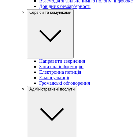
Взаємодія зі звільненими з полону: інфобокс
Довідник безбар’єрності
Сервіси та комунікація
Направити звернення
Запит на інформацію
Електронна петиція
Е-консультації
Громадські обговорення
Адміністративні послуги