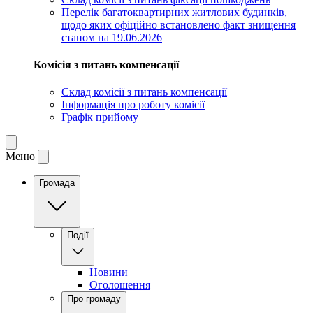
Перелік багатоквартирних житлових будинків,
щодо яких офіційно встановлено факт знищення
станом на 19.06.2026
Комісія з питань компенсації
Склад комісії з питань компенсації
Інформація про роботу комісії
Графік прийому
Меню
Громада
Події
Новини
Оголошення
Про громаду