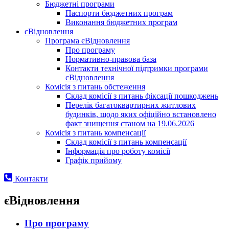
Бюджетні програми
Паспорти бюджетних програм
Виконання бюджетних програм
єВідновлення
Програма єВідновлення
Про програму
Нормативно-правова база
Контакти технічної підтримки програми
єВідновлення
Комісія з питань обстеження
Склад комісії з питань фіксації пошкоджень
Перелік багатоквартирних житлових
будинків, щодо яких офіційно встановлено
факт знищення станом на 19.06.2026
Комісія з питань компенсації
Склад комісії з питань компенсації
Інформація про роботу комісії
Графік прийому
Контакти
єВідновлення
Про програму