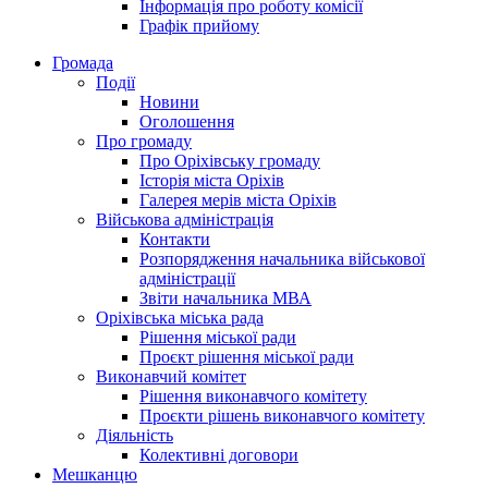
Інформація про роботу комісії
Графік прийому
Громада
Події
Новини
Оголошення
Про громаду
Про Оріхівську громаду
Історія міста Оріхів
Галерея мерів міста Оріхів
Військова адміністрація
Контакти
Розпорядження начальника військової
адміністрації
Звіти начальника МВА
Оріхівська міська рада
Рішення міської ради
Проєкт рішення міської ради
Виконавчий комітет
Рішення виконавчого комітету
Проєкти рішень виконавчого комітету
Діяльність
Колективні договори
Мешканцю