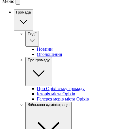
Меню
Громада
Події
Новини
Оголошення
Про громаду
Про Оріхівську громаду
Історія міста Оріхів
Галерея мерів міста Оріхів
Військова адміністрація