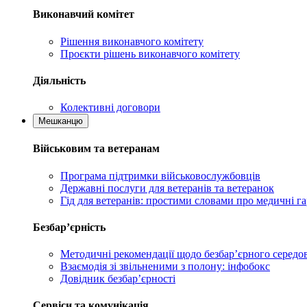
Виконавчий комітет
Рішення виконавчого комітету
Проєкти рішень виконавчого комітету
Діяльність
Колективні договори
Мешканцю
Військовим та ветеранам
Програма підтримки військовослужбовців
Державні послуги для ветеранів та ветеранок
Гід для ветеранів: простими словами про медичні га
Безбар’єрність
Методичні рекомендації щодо безбар’єрного серед
Взаємодія зі звільненими з полону: інфобокс
Довідник безбар’єрності
Сервіси та комунікація