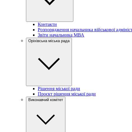
Контакти
Розпорядження начальника військової адмініст
Звіти начальника МВА
Оріхівська міська рада
Рішення міської ради
Проєкт рішення міської ради
Виконавчий комітет