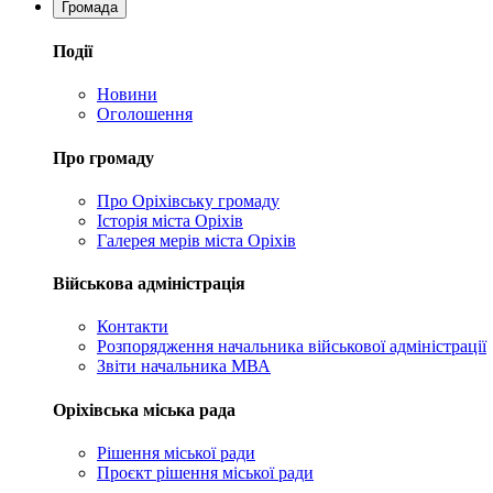
Громада
Події
Новини
Оголошення
Про громаду
Про Оріхівську громаду
Історія міста Оріхів
Галерея мерів міста Оріхів
Військова адміністрація
Контакти
Розпорядження начальника військової адміністрації
Звіти начальника МВА
Оріхівська міська рада
Рішення міської ради
Проєкт рішення міської ради