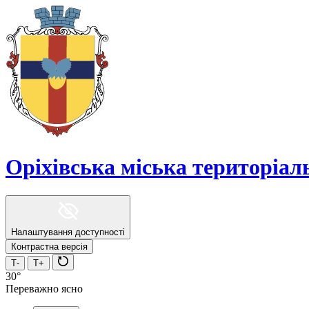
Оріхівська міська територіа
Налаштування доступності
Контрастна версія
Т-
Т+
30°
Переважно ясно