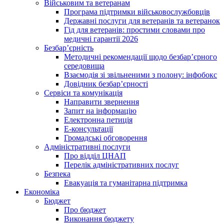
Військовим та ветеранам
Програма підтримки військовослужбовців
Державні послуги для ветеранів та ветеранок
Гід для ветеранів: простими словами про
медичні гарантії 2026
Безбар’єрність
Методичні рекомендації щодо безбар’єрного
середовища
Взаємодія зі звільненими з полону: інфобокс
Довідник безбар’єрності
Сервіси та комунікація
Направити звернення
Запит на інформацію
Електронна петиція
Е-консультації
Громадські обговорення
Адміністративні послуги
Про відділ ЦНАП
Перелік адміністративних послуг
Безпека
Евакуація та гуманітарна підтримка
Економіка
Бюджет
Про бюджет
Виконання бюджету