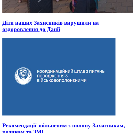
Діти наших Захисників вирушили на
оздоровлення до Данії
Рекомендації звільненим з полону Захисникам,
родинам та ЗМІ