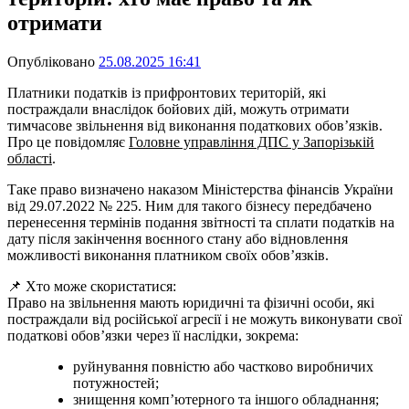
отримати
Опубліковано
25.08.2025 16:41
Платники податків із прифронтових територій, які
постраждали внаслідок бойових дій, можуть отримати
тимчасове звільнення від виконання податкових обов’язків.
Про це повідомляє
Головне управління ДПС у Запорізькій
області
.
Таке право визначено наказом Міністерства фінансів України
від 29.07.2022 № 225. Ним для такого бізнесу передбачено
перенесення термінів подання звітності та сплати податків на
дату після закінчення воєнного стану або відновлення
можливості виконання платником своїх обов’язків.
📌 Хто може скористатися:
Право на звільнення мають юридичні та фізичні особи, які
постраждали від російської агресії і не можуть виконувати свої
податкові обов’язки через її наслідки, зокрема:
руйнування повністю або частково виробничих
потужностей;
знищення комп’ютерного та іншого обладнання;