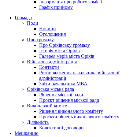
Інформація про роботу комісії
Графік прийому
Громада
Події
Новини
Оголошення
Про громаду
Про Оріхівську громаду
Історія міста Оріхів
Галерея мерів міста Оріхів
Військова адміністрація
Контакти
Розпорядження начальника військової
адміністрації
Звіти начальника МВА
Оріхівська міська рада
Рішення міської ради
Проєкт рішення міської ради
Виконавчий комітет
Рішення виконавчого комітету
Проєкти рішень виконавчого комітету
Діяльність
Колективні договори
Мешканцю