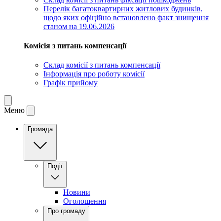
Перелік багатоквартирних житлових будинків,
щодо яких офіційно встановлено факт знищення
станом на 19.06.2026
Комісія з питань компенсації
Склад комісії з питань компенсації
Інформація про роботу комісії
Графік прийому
Меню
Громада
Події
Новини
Оголошення
Про громаду