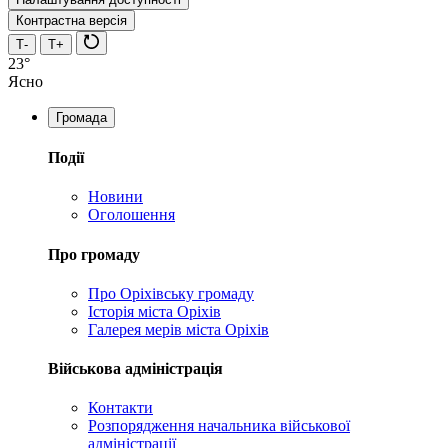
Контрастна версія
Т-
Т+
23°
Ясно
Громада
Події
Новини
Оголошення
Про громаду
Про Оріхівську громаду
Історія міста Оріхів
Галерея мерів міста Оріхів
Військова адміністрація
Контакти
Розпорядження начальника військової
адміністрації