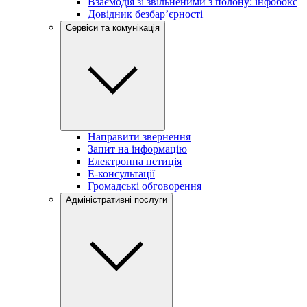
Взаємодія зі звільненими з полону: інфобокс
Довідник безбар’єрності
Сервіси та комунікація
Направити звернення
Запит на інформацію
Електронна петиція
Е-консультації
Громадські обговорення
Адміністративні послуги