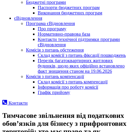
Бюджетні програми
Паспорти бюджетних програм
Виконання бюджетних програм
єВідновлення
Програма єВідновлення
Про програму
Нормативно-правова база
Контакти технічної підтримки програми
єВідновлення
Комісія з питань обстеження
Склад комісії з питань фіксації пошкоджень
Перелік багатоквартирних житлових
будинків, щодо яких офіційно встановлено
факт знищення станом на 19.06.2026
Комісія з питань компенсації
Склад комісії з питань компенсації
Інформація про роботу комісії
Графік прийому
Контакти
Тимчасове звільнення від податкових
обов’язків для бізнесу з прифронтових
територій: хто має право та як