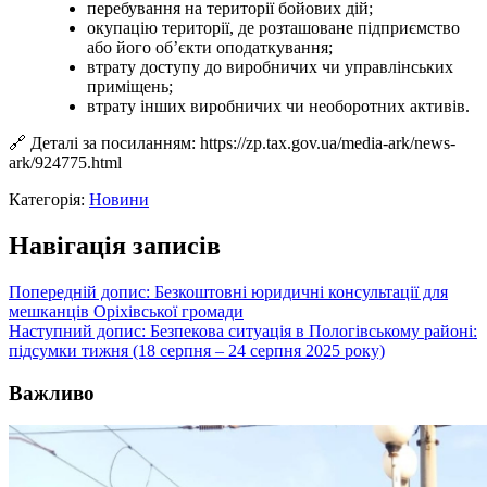
перебування на території бойових дій;
окупацію території, де розташоване підприємство
або його об’єкти оподаткування;
втрату доступу до виробничих чи управлінських
приміщень;
втрату інших виробничих чи необоротних активів.
🔗 Деталі за посиланням: https://zp.tax.gov.ua/media-ark/news-
ark/924775.html
Категорія:
Новини
Навігація записів
Попередній допис:
Безкоштовні юридичні консультації для
мешканців Оріхівської громади
Наступний допис:
Безпекова ситуація в Пологівському районі:
підсумки тижня (18 серпня – 24 серпня 2025 року)
Важливо