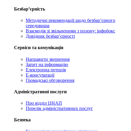
Безбар’єрність
Методичні рекомендації щодо безбар’єрного
середовища
Взаємодія зі звільненими з полону: інфобокс
Довідник безбар’єрності
Сервіси та комунікація
Направити звернення
Запит на інформацію
Електронна петиція
Е-консультації
Громадські обговорення
Адміністративні послуги
Про відділ ЦНАП
Перелік адміністративних послуг
Безпека