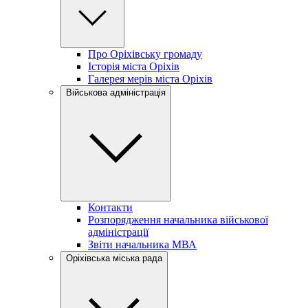
Про Оріхівську громаду
Історія міста Оріхів
Галерея мерів міста Оріхів
Військова адміністрація
Контакти
Розпорядження начальника військової
адміністрації
Звіти начальника МВА
Оріхівська міська рада