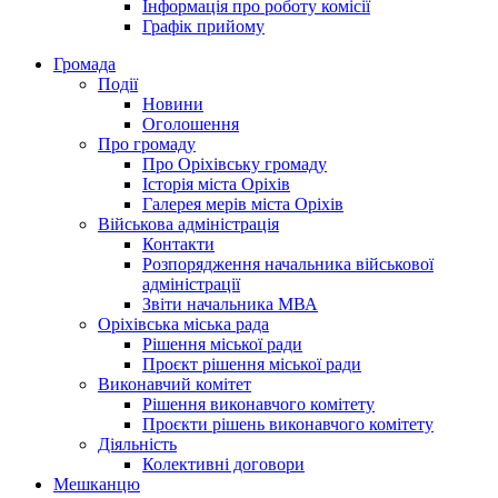
Інформація про роботу комісії
Графік прийому
Громада
Події
Новини
Оголошення
Про громаду
Про Оріхівську громаду
Історія міста Оріхів
Галерея мерів міста Оріхів
Військова адміністрація
Контакти
Розпорядження начальника військової
адміністрації
Звіти начальника МВА
Оріхівська міська рада
Рішення міської ради
Проєкт рішення міської ради
Виконавчий комітет
Рішення виконавчого комітету
Проєкти рішень виконавчого комітету
Діяльність
Колективні договори
Мешканцю