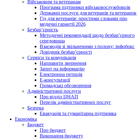
Військовим та ветеранам
Програма підтримки військовослужбовців
Державні послуги для ветеранів та ветеранок
Гід для ветеранів: простими словами про
медичні гарантії 2026
Безбар’єрність
Методичні рекомендації щодо безбар’єрного
середовища
Взаємодія зі звільненими з полону: інфобокс
Довідник безбар’єрності
Сервіси та комунікація
Направити звернення
Запит на інформацію
Електронна петиція
Е-консультації
Громадські обговорення
Адміністративні послуги
Про відділ ЦНАП
Перелік адміністративних послуг
Безпека
Евакуація та гуманітарна підтримка
Економіка
Бюджет
Про бюджет
Виконання бюджету