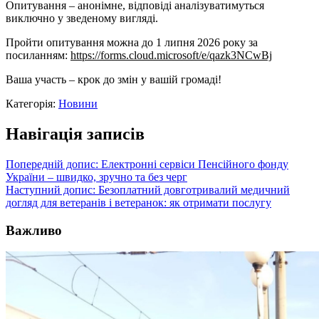
Опитування – анонімне, відповіді аналізуватимуться
виключно у зведеному вигляді.
Пройти опитування можна до 1 липня 2026 року за
посиланням:
https://forms.cloud.microsoft/e/qazk3NCwBj
Ваша участь – крок до змін у вашій громаді!
Категорія:
Новини
Навігація записів
Попередній допис:
Електронні сервіси Пенсійного фонду
України – швидко, зручно та без черг
Наступний допис:
Безоплатний довготривалий медичний
догляд для ветеранів і ветеранок: як отримати послугу
Важливо