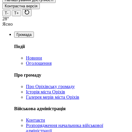
Контрастна версія
Т-
Т+
28°
Ясно
Громада
Події
Новини
Оголошення
Про громаду
Про Оріхівську громаду
Історія міста Оріхів
Галерея мерів міста Оріхів
Військова адміністрація
Контакти
Розпорядження начальника військової
адміністрації