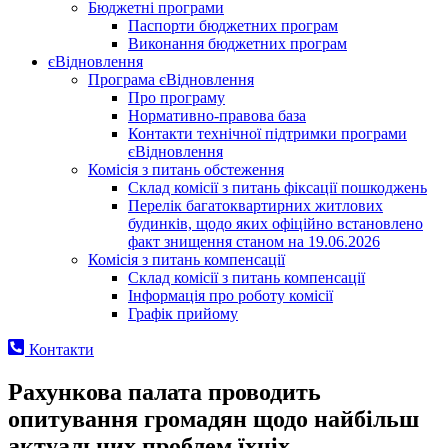
Бюджетні програми
Паспорти бюджетних програм
Виконання бюджетних програм
єВідновлення
Програма єВідновлення
Про програму
Нормативно-правова база
Контакти технічної підтримки програми
єВідновлення
Комісія з питань обстеження
Склад комісії з питань фіксації пошкоджень
Перелік багатоквартирних житлових
будинків, щодо яких офіційно встановлено
факт знищення станом на 19.06.2026
Комісія з питань компенсації
Склад комісії з питань компенсації
Інформація про роботу комісії
Графік прийому
Контакти
Рахункова палата проводить
опитування громадян щодо найбільш
актуальних проблем їхніх