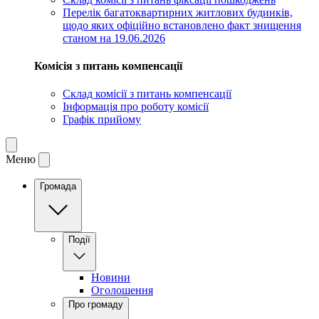
Перелік багатоквартирних житлових будинків,
щодо яких офіційно встановлено факт знищення
станом на 19.06.2026
Комісія з питань компенсації
Склад комісії з питань компенсації
Інформація про роботу комісії
Графік прийому
Меню
Громада
Події
Новини
Оголошення
Про громаду