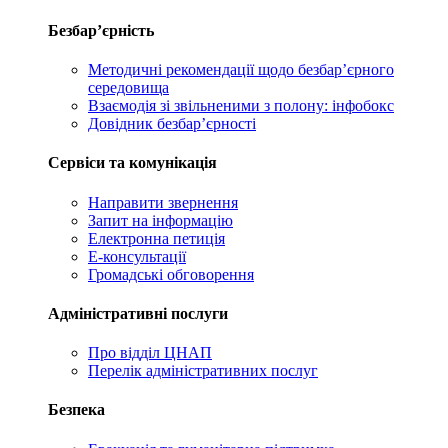
Безбар’єрність
Методичні рекомендації щодо безбар’єрного
середовища
Взаємодія зі звільненими з полону: інфобокс
Довідник безбар’єрності
Сервіси та комунікація
Направити звернення
Запит на інформацію
Електронна петиція
Е-консультації
Громадські обговорення
Адміністративні послуги
Про відділ ЦНАП
Перелік адміністративних послуг
Безпека