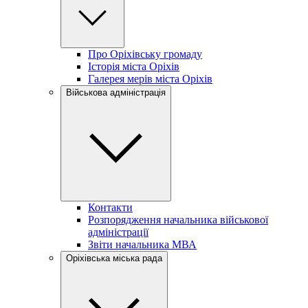
Про Оріхівську громаду
Історія міста Оріхів
Галерея мерів міста Оріхів
Військова адміністрація
Контакти
Розпорядження начальника військової
адміністрації
Звіти начальника МВА
Оріхівська міська рада