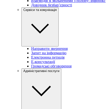
Взаємодія зі звільненими з полону: інфобокс
Довідник безбар’єрності
Сервіси та комунікація
Направити звернення
Запит на інформацію
Електронна петиція
Е-консультації
Громадські обговорення
Адміністративні послуги