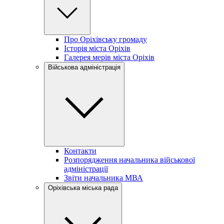
Про Оріхівську громаду
Історія міста Оріхів
Галерея мерів міста Оріхів
Військова адміністрація
Контакти
Розпорядження начальника військової
адміністрації
Звіти начальника МВА
Оріхівська міська рада