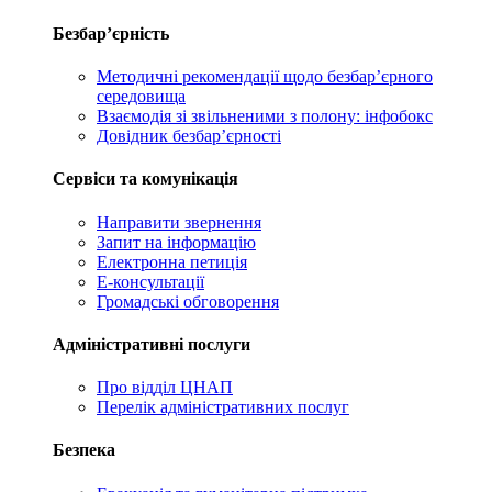
Безбар’єрність
Методичні рекомендації щодо безбар’єрного
середовища
Взаємодія зі звільненими з полону: інфобокс
Довідник безбар’єрності
Сервіси та комунікація
Направити звернення
Запит на інформацію
Електронна петиція
Е-консультації
Громадські обговорення
Адміністративні послуги
Про відділ ЦНАП
Перелік адміністративних послуг
Безпека