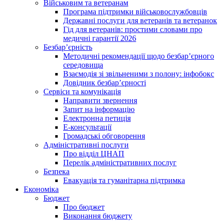
Військовим та ветеранам
Програма підтримки військовослужбовців
Державні послуги для ветеранів та ветеранок
Гід для ветеранів: простими словами про
медичні гарантії 2026
Безбар’єрність
Методичні рекомендації щодо безбар’єрного
середовища
Взаємодія зі звільненими з полону: інфобокс
Довідник безбар’єрності
Сервіси та комунікація
Направити звернення
Запит на інформацію
Електронна петиція
Е-консультації
Громадські обговорення
Адміністративні послуги
Про відділ ЦНАП
Перелік адміністративних послуг
Безпека
Евакуація та гуманітарна підтримка
Економіка
Бюджет
Про бюджет
Виконання бюджету