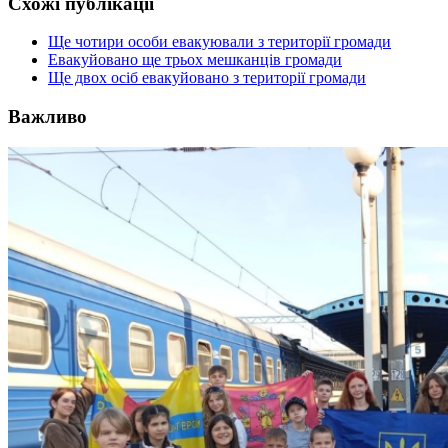
Схожі публікації
Ще чотири особи евакуювали з території громади
Евакуйовано ще трьох мешканців громади
Ще двох осіб евакуйовано з території громади
Важливо