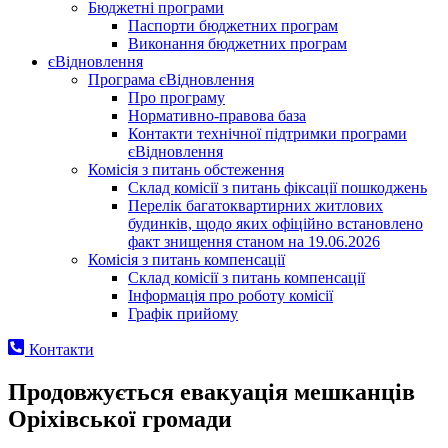
Бюджетні програми
Паспорти бюджетних програм
Виконання бюджетних програм
єВідновлення
Програма єВідновлення
Про програму
Нормативно-правова база
Контакти технічної підтримки програми
єВідновлення
Комісія з питань обстеження
Склад комісії з питань фіксації пошкоджень
Перелік багатоквартирних житлових
будинків, щодо яких офіційно встановлено
факт знищення станом на 19.06.2026
Комісія з питань компенсації
Склад комісії з питань компенсації
Інформація про роботу комісії
Графік прийому
Контакти
Продовжується евакуація мешканців
Оріхівської громади