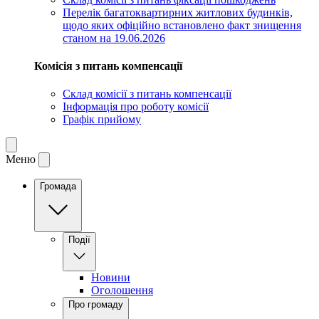
Перелік багатоквартирних житлових будинків,
щодо яких офіційно встановлено факт знищення
станом на 19.06.2026
Комісія з питань компенсації
Склад комісії з питань компенсації
Інформація про роботу комісії
Графік прийому
Меню
Громада
Події
Новини
Оголошення
Про громаду