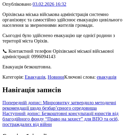
Опубліковано
03.02.2026 16:32
Оріхівська міська військова адміністрація системно
організовує та самостійно здійснює евакуацію цивільного
населення за зверненнями жителів громади.
Сьогодні було здійснено евакуацію ще однієї родини з
території міста Оріхів.
📞 Контактний телефон Оріхівської міської військової
адміністрації: 0996094143
Евакуація безкоштовна.
Категорія:
Евакуація
,
Новини
Ключові слова:
евакуація
Навігація записів
Попередній допис:
Мінрозвитку затвердило методичні
рекомендації щодо безбар’єрного середовища
Наступний допис:
Безкоштовні консультації юристів від
благодійного фонду “Право на захист” для ВПО та осіб,
постраждалих від війни