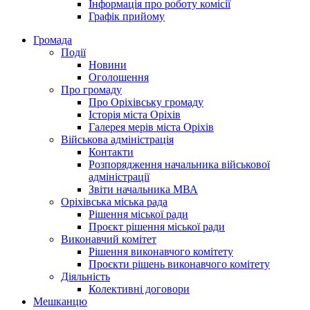
Інформація про роботу комісії
Графік прийому
Громада
Події
Новини
Оголошення
Про громаду
Про Оріхівську громаду
Історія міста Оріхів
Галерея мерів міста Оріхів
Військова адміністрація
Контакти
Розпорядження начальника військової
адміністрації
Звіти начальника МВА
Оріхівська міська рада
Рішення міської ради
Проєкт рішення міської ради
Виконавчий комітет
Рішення виконавчого комітету
Проєкти рішень виконавчого комітету
Діяльність
Колективні договори
Мешканцю