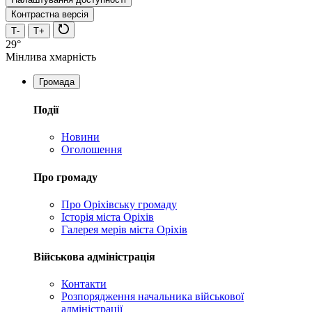
Контрастна версія
Т-
Т+
29°
Мінлива хмарність
Громада
Події
Новини
Оголошення
Про громаду
Про Оріхівську громаду
Історія міста Оріхів
Галерея мерів міста Оріхів
Військова адміністрація
Контакти
Розпорядження начальника військової
адміністрації