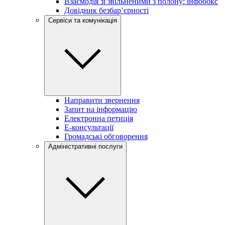
Взаємодія зі звільненими з полону: інфобокс
Довідник безбар’єрності
Сервіси та комунікація
Направити звернення
Запит на інформацію
Електронна петиція
Е-консультації
Громадські обговорення
Адміністративні послуги