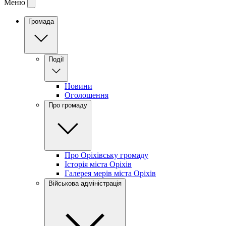
Меню
Громада
Події
Новини
Оголошення
Про громаду
Про Оріхівську громаду
Історія міста Оріхів
Галерея мерів міста Оріхів
Військова адміністрація