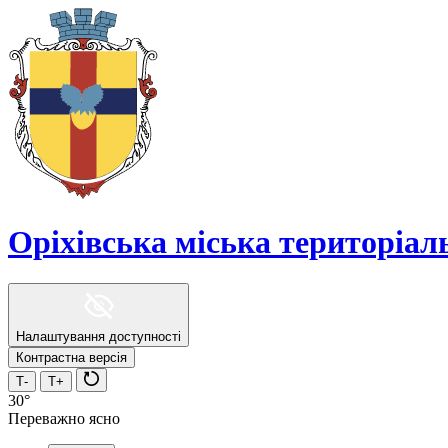
Оріхівська міська територіа
Налаштування доступності
Контрастна версія
Т-
Т+
30°
Переважно ясно