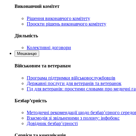
Виконавчий комітет
Рішення виконавчого комітету
Проєкти рішень виконавчого комітету
Діяльність
Колективні договори
Мешканцю
Військовим та ветеранам
Програма підтримки військовослужбовців
Державні послуги для ветеранів та ветеранок
Гід для ветеранів: простими словами про медичні га
Безбар’єрність
Методичні рекомендації щодо безбар’єрного серед
Взаємодія зі звільненими з полону: інфобокс
Довідник безбар’єрності
Сервіси та комунікація