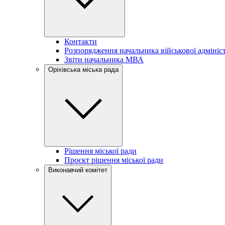
Контакти
Розпорядження начальника військової адмініст
Звіти начальника МВА
Оріхівська міська рада
Рішення міської ради
Проєкт рішення міської ради
Виконавчий комітет