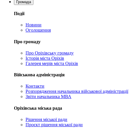
Громада
Події
Новини
Оголошення
Про громаду
Про Оріхівську громаду
Історія міста Оріхів
Галерея мерів міста Оріхів
Військова адміністрація
Контакти
Розпорядження начальника військової адміністрації
Звіти начальника МВА
Оріхівська міська рада
Рішення міської ради
Проєкт рішення міської ради