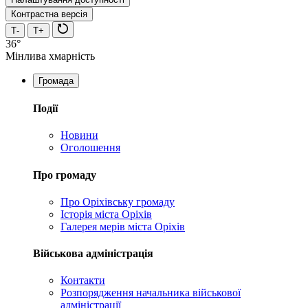
Контрастна версія
Т-
Т+
36°
Мінлива хмарність
Громада
Події
Новини
Оголошення
Про громаду
Про Оріхівську громаду
Історія міста Оріхів
Галерея мерів міста Оріхів
Військова адміністрація
Контакти
Розпорядження начальника військової
адміністрації