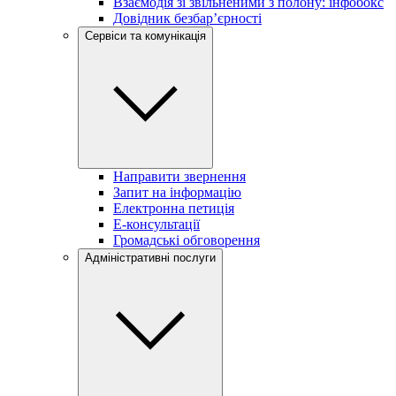
Взаємодія зі звільненими з полону: інфобокс
Довідник безбар’єрності
Сервіси та комунікація
Направити звернення
Запит на інформацію
Електронна петиція
Е-консультації
Громадські обговорення
Адміністративні послуги