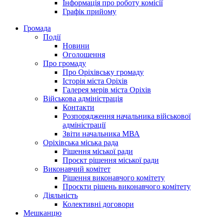
Інформація про роботу комісії
Графік прийому
Громада
Події
Новини
Оголошення
Про громаду
Про Оріхівську громаду
Історія міста Оріхів
Галерея мерів міста Оріхів
Військова адміністрація
Контакти
Розпорядження начальника військової
адміністрації
Звіти начальника МВА
Оріхівська міська рада
Рішення міської ради
Проєкт рішення міської ради
Виконавчий комітет
Рішення виконавчого комітету
Проєкти рішень виконавчого комітету
Діяльність
Колективні договори
Мешканцю