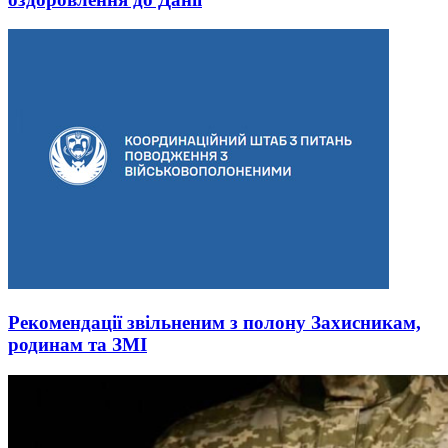
Рекомендації звільненим з полону Захисникам,
родинам та ЗМІ