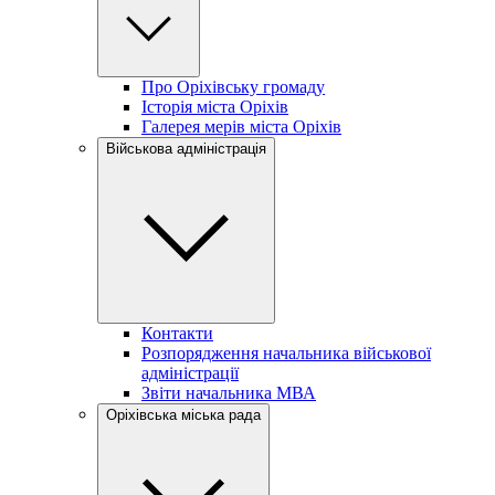
Про Оріхівську громаду
Історія міста Оріхів
Галерея мерів міста Оріхів
Військова адміністрація
Контакти
Розпорядження начальника військової
адміністрації
Звіти начальника МВА
Оріхівська міська рада