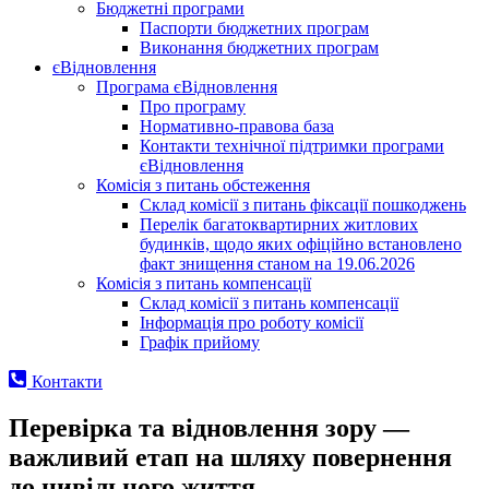
Бюджетні програми
Паспорти бюджетних програм
Виконання бюджетних програм
єВідновлення
Програма єВідновлення
Про програму
Нормативно-правова база
Контакти технічної підтримки програми
єВідновлення
Комісія з питань обстеження
Склад комісії з питань фіксації пошкоджень
Перелік багатоквартирних житлових
будинків, щодо яких офіційно встановлено
факт знищення станом на 19.06.2026
Комісія з питань компенсації
Склад комісії з питань компенсації
Інформація про роботу комісії
Графік прийому
Контакти
Перевірка та відновлення зору —
важливий етап на шляху повернення
до цивільного життя