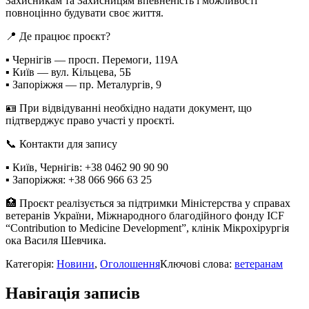
Захисникам та Захисницям впевненість і можливості
повноцінно будувати своє життя.
📍 Де працює проєкт?
▪️ Чернігів — просп. Перемоги, 119А
▪️ Київ — вул. Кільцева, 5Б
▪️ Запоріжжя — пр. Металургів, 9
🪪 При відвідуванні необхідно надати документ, що
підтверджує право участі у проєкті.
📞 Контакти для запису
▪️ Київ, Чернігів: +38 0462 90 90 90
▪️ Запоріжжя: +38 066 966 63 25
🏥 Проєкт реалізується за підтримки Міністерства у справах
ветеранів України, Міжнародного благодійного фонду ICF
“Contribution to Medicine Development”, клінік Мікрохірургія
ока Василя Шевчика.
Категорія:
Новини
,
Оголошення
Ключові слова:
ветеранам
Навігація записів