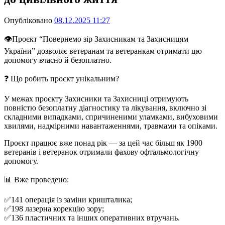
Опубліковано
08.12.2025 11:27
👁️Проєкт “Повернемо зір Захисникам та Захисницям
України” дозволяє ветеранам та ветеранкам отримати цю
допомогу вчасно й безоплатно.
❓ Що робить проєкт унікальним?
У межах проєкту Захисники та Захисниці отримують
повністю безоплатну діагностику та лікування, включно зі
складними випадками, спричиненими уламками, вибуховими
хвилями, надмірними навантаженнями, травмами та опіками.
Проєкт працює вже понад рік — за цей час більш як 1900
ветеранів і ветеранок отримали фахову офтальмологічну
допомогу.
📊 Вже проведено:
✅141 операція із заміни кришталика;
✅198 лазерна корекцію зору;
✅136 пластичних та інших оперативних втручань.