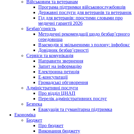
Військовим та ветеранам
Програма підтримки військовослужбовців
Державні послуги для ветеранів та ветеранок
Гід для ветеранів: простими словами про
медичні гарантії 2026
Безбар’єрність
Методичні рекомендації щодо безбар’єрного
середовища
Взаємодія зі звільненими з полону: інфобокс
Довідник безбар’єрності
Сервіси та комунікація
Направити звернення
Запит на інформацію
Електронна петиція
Е-консультації
Громадські обговорення
Адміністративні послуги
Про відділ ЦНАП
Перелік адміністративних послуг
Безпека
Евакуація та гуманітарна підтримка
Економіка
Бюджет
Про бюджет
Виконання бюджету