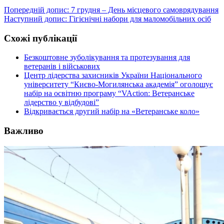
Попередній допис:
7 грудня – День місцевого самоврядування
Наступний допис:
Гігієнічні набори для маломобільних осіб
Схожі публікації
Безкоштовне зуболікування та протезування для
ветеранів і військових
Центр лідерства захисників України Національного
університету “Києво-Могилянська академія” оголошує
набір на освітню програму “VAction: Ветеранське
лідерство у відбудові”
Відкривається другий набір на «Ветеранське коло»
Важливо