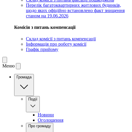
Перелік багатоквартирних житлових будинків,
щодо яких офіційно встановлено факт знищення
станом на 19.06.2026
Комісія з питань компенсації
Склад комісії з питань компенсації
Інформація про роботу комісії
Графік прийому
Меню
Громада
Події
Новини
Оголошення
Про громаду