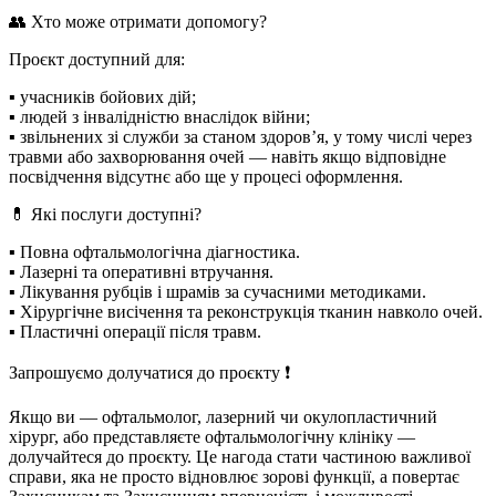
👥 Хто може отримати допомогу?
Проєкт доступний для:
▪️ учасників бойових дій;
▪️ людей з інвалідністю внаслідок війни;
▪️ звільнених зі служби за станом здоров’я, у тому числі через
травми або захворювання очей — навіть якщо відповідне
посвідчення відсутнє або ще у процесі оформлення.
💊 Які послуги доступні?
▪️ Повна офтальмологічна діагностика.
▪️ Лазерні та оперативні втручання.
▪️ Лікування рубців і шрамів за сучасними методиками.
▪️ Хірургічне висічення та реконструкція тканин навколо очей.
▪️ Пластичні операції після травм.
Запрошуємо долучатися до проєкту ❗️
Якщо ви — офтальмолог, лазерний чи окулопластичний
хірург, або представляєте офтальмологічну клініку —
долучайтеся до проєкту. Це нагода стати частиною важливої
справи, яка не просто відновлює зорові функції, а повертає