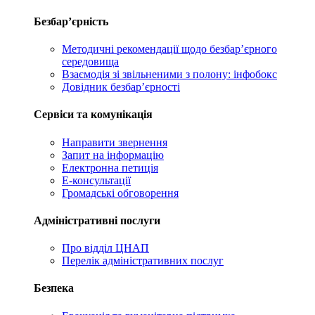
Безбар’єрність
Методичні рекомендації щодо безбар’єрного
середовища
Взаємодія зі звільненими з полону: інфобокс
Довідник безбар’єрності
Сервіси та комунікація
Направити звернення
Запит на інформацію
Електронна петиція
Е-консультації
Громадські обговорення
Адміністративні послуги
Про відділ ЦНАП
Перелік адміністративних послуг
Безпека