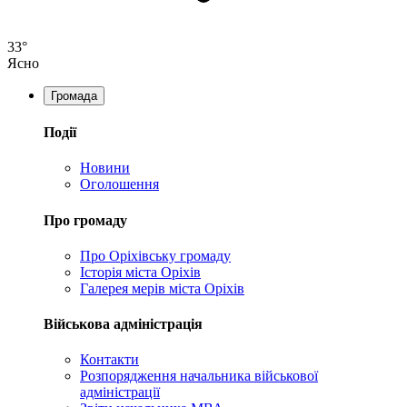
33°
Ясно
Громада
Події
Новини
Оголошення
Про громаду
Про Оріхівську громаду
Історія міста Оріхів
Галерея мерів міста Оріхів
Військова адміністрація
Контакти
Розпорядження начальника військової
адміністрації