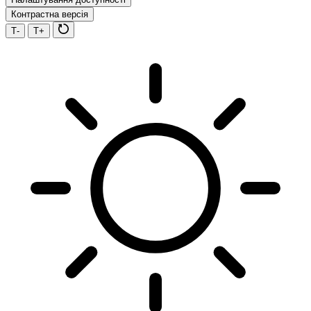
Контрастна версія
Т-
Т+