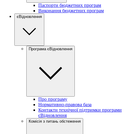
Паспорти бюджетних програм
Виконання бюджетних програм
єВідновлення
Програма єВідновлення
Про програму
Нормативно-правова база
Контакти технічної підтримки програми
єВідновлення
Комісія з питань обстеження