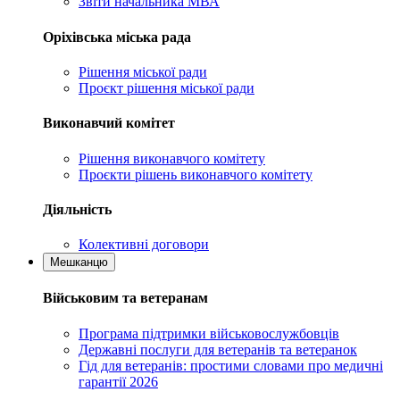
Звіти начальника МВА
Оріхівська міська рада
Рішення міської ради
Проєкт рішення міської ради
Виконавчий комітет
Рішення виконавчого комітету
Проєкти рішень виконавчого комітету
Діяльність
Колективні договори
Мешканцю
Військовим та ветеранам
Програма підтримки військовослужбовців
Державні послуги для ветеранів та ветеранок
Гід для ветеранів: простими словами про медичні
гарантії 2026