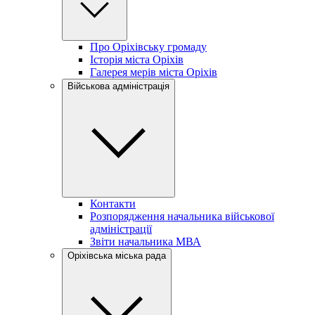
Про Оріхівську громаду
Історія міста Оріхів
Галерея мерів міста Оріхів
Військова адміністрація
Контакти
Розпорядження начальника військової
адміністрації
Звіти начальника МВА
Оріхівська міська рада