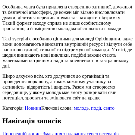
Особлива увага була приділена створенню затишної, дружньої
та безпечної атмосфери, де кожен міг вільно висловлювати
думки, ділитися переживаннями та знаходити підтримку.
Такий формат заходу сприяв не лише особистісному
зростанню, а й зміцненню молодіжної спільноти громади.
Такі зустрічі є особливо цінними для молоді Оріхівщини, адже
вони допомагають відновити внутрішній ресурс і відчути себе
частиною єдиної, сильної та підтримуючої команди. У світі, де
щодня виникають нові виклики, подібні заходи стають
маленькими острівцями надії та впевненості в завтрашньому
дні.
Щиро дякуємо всім, хто долучився до організації та
проведення воркшопу, а також кожному учаснику за
активність, відкритість і щирість. Разом ми створюємо
середовище, у якому молодь має змогу розкривати свій
потенціал, зростати та змінювати світ на краще.
Категорія:
Новини
Ключові слова:
молодь
,
події
,
свято
Навігація записів
Попередній допис:
Змагання з плавання серед ветеранів