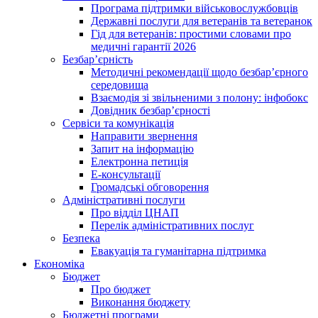
Програма підтримки військовослужбовців
Державні послуги для ветеранів та ветеранок
Гід для ветеранів: простими словами про
медичні гарантії 2026
Безбар’єрність
Методичні рекомендації щодо безбар’єрного
середовища
Взаємодія зі звільненими з полону: інфобокс
Довідник безбар’єрності
Сервіси та комунікація
Направити звернення
Запит на інформацію
Електронна петиція
Е-консультації
Громадські обговорення
Адміністративні послуги
Про відділ ЦНАП
Перелік адміністративних послуг
Безпека
Евакуація та гуманітарна підтримка
Економіка
Бюджет
Про бюджет
Виконання бюджету
Бюджетні програми