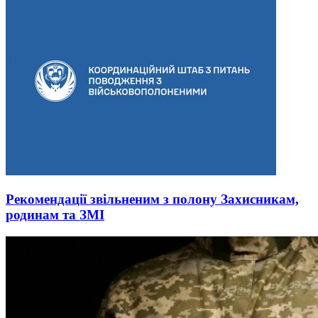
Рекомендації звільненим з полону Захисникам,
родинам та ЗМІ