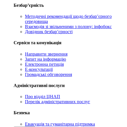
Безбар’єрність
Методичні рекомендації щодо безбар’єрного
середовища
Взаємодія зі звільненими з полону: інфобокс
Довідник безбар’єрності
Сервіси та комунікація
Направити звернення
Запит на інформацію
Електронна петиція
Е-консультації
Громадські обговорення
Адміністративні послуги
Про відділ ЦНАП
Перелік адміністративних послуг
Безпека
Евакуація та гуманітарна підтримка