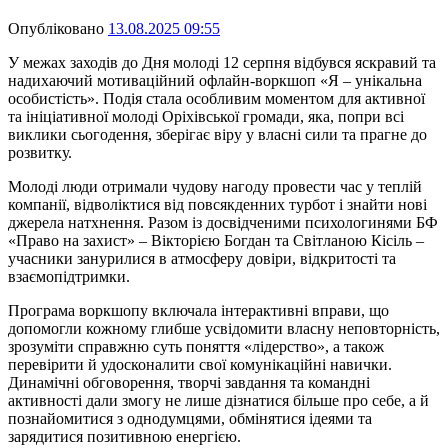
Опубліковано
13.08.2025 09:55
У межах заходів до Дня молоді 12 серпня відбувся яскравий та
надихаючий мотиваційний офлайн-воркшоп «Я – унікальна
особистість». Подія стала особливим моментом для активної
та ініціативної молоді Оріхівської громади, яка, попри всі
виклики сьогодення, зберігає віру у власні сили та прагне до
розвитку.
Молоді люди отримали чудову нагоду провести час у теплій
компанії, відволіктися від повсякденних турбот і знайти нові
джерела натхнення. Разом із досвідченими психологинями БФ
«Право на захист» – Вікторією Богдан та Світланою Кісіль –
учасники занурилися в атмосферу довіри, відкритості та
взаємопідтримки.
Програма воркшопу включала інтерактивні вправи, що
допомогли кожному глибше усвідомити власну неповторність,
зрозуміти справжню суть поняття «лідерство», а також
перевірити й удосконалити свої комунікаційні навички.
Динамічні обговорення, творчі завдання та командні
активності дали змогу не лише дізнатися більше про себе, а й
познайомитися з однодумцями, обмінятися ідеями та
зарядитися позитивною енергією.