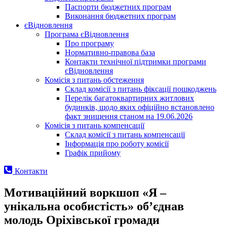
Паспорти бюджетних програм
Виконання бюджетних програм
єВідновлення
Програма єВідновлення
Про програму
Нормативно-правова база
Контакти технічної підтримки програми
єВідновлення
Комісія з питань обстеження
Склад комісії з питань фіксації пошкоджень
Перелік багатоквартирних житлових
будинків, щодо яких офіційно встановлено
факт знищення станом на 19.06.2026
Комісія з питань компенсації
Склад комісії з питань компенсації
Інформація про роботу комісії
Графік прийому
Контакти
Мотиваційний воркшоп «Я –
унікальна особистість» об’єднав
молодь Оріхівської громади