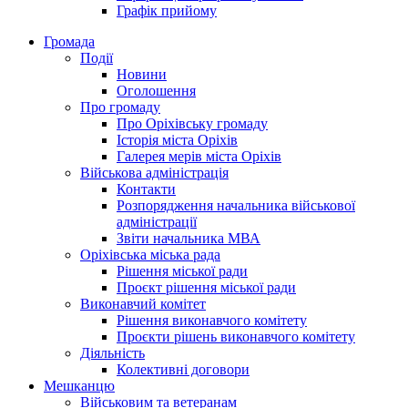
Графік прийому
Громада
Події
Новини
Оголошення
Про громаду
Про Оріхівську громаду
Історія міста Оріхів
Галерея мерів міста Оріхів
Військова адміністрація
Контакти
Розпорядження начальника військової
адміністрації
Звіти начальника МВА
Оріхівська міська рада
Рішення міської ради
Проєкт рішення міської ради
Виконавчий комітет
Рішення виконавчого комітету
Проєкти рішень виконавчого комітету
Діяльність
Колективні договори
Мешканцю
Військовим та ветеранам