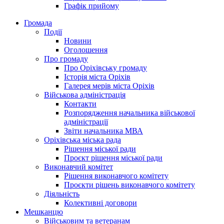
Графік прийому
Громада
Події
Новини
Оголошення
Про громаду
Про Оріхівську громаду
Історія міста Оріхів
Галерея мерів міста Оріхів
Військова адміністрація
Контакти
Розпорядження начальника військової
адміністрації
Звіти начальника МВА
Оріхівська міська рада
Рішення міської ради
Проєкт рішення міської ради
Виконавчий комітет
Рішення виконавчого комітету
Проєкти рішень виконавчого комітету
Діяльність
Колективні договори
Мешканцю
Військовим та ветеранам