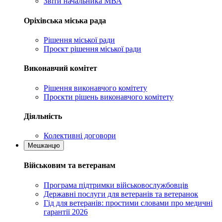
Звіти начальника МВА
Оріхівська міська рада
Рішення міської ради
Проєкт рішення міської ради
Виконавчий комітет
Рішення виконавчого комітету
Проєкти рішень виконавчого комітету
Діяльність
Колективні договори
Мешканцю
Військовим та ветеранам
Програма підтримки військовослужбовців
Державні послуги для ветеранів та ветеранок
Гід для ветеранів: простими словами про медичні
гарантії 2026