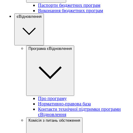
Паспорти бюджетних програм
Виконання бюджетних програм
єВідновлення
Програма єВідновлення
Про програму
Нормативно-правова база
Контакти технічної підтримки програми
єВідновлення
Комісія з питань обстеження