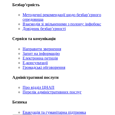
Безбар’єрність
Методичні рекомендації щодо безбар’єрного
середовища
Взаємодія зі звільненими з полону: інфобокс
Довідник безбар’єрності
Сервіси та комунікація
Направити звернення
Запит на інформацію
Електронна петиція
Е-консультації
Громадські обговорення
Адміністративні послуги
Про відділ ЦНАП
Перелік адміністративних послуг
Безпека
Евакуація та гуманітарна підтримка