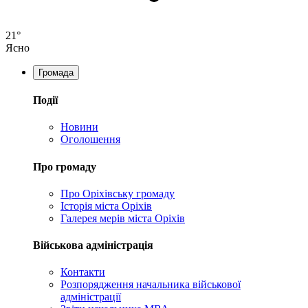
21°
Ясно
Громада
Події
Новини
Оголошення
Про громаду
Про Оріхівську громаду
Історія міста Оріхів
Галерея мерів міста Оріхів
Військова адміністрація
Контакти
Розпорядження начальника військової
адміністрації