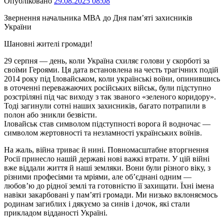
Опубліковано
29.08.2025 08:08
Звернення начальника МВА до Дня пам’яті захисників
України
Шановні жителі громади!
29 серпня — день, коли Україна схиляє голови у скорботі за
своїми Героями. Ця дата встановлена на честь трагічних подій
2014 року під Іловайськом, коли українські воїни, опинившись
в оточенні переважаючих російських військ, були підступно
розстріляні під час виходу з так званого «зеленого коридору».
Тоді загинули сотні наших захисників, багато потрапили в
полон або зникли безвісти.
Іловайськ став символом підступності ворога й водночас —
символом жертовності та незламності українських воїнів.
На жаль, війна триває й нині. Повномасштабне вторгнення
Росії принесло нашій державі нові важкі втрати. У цій війні
вже віддали життя й наші земляки. Вони були різного віку, з
різними професіями та мріями, але об’єднані одним —
любов’ю до рідної землі та готовністю її захищати. Їхні імена
навіки закарбовані у пам’яті громади. Ми низько вклоняємось
родинам загиблих і дякуємо за синів і дочок, які стали
прикладом відданості Україні.