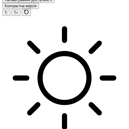
Контрастна версія
Т-
Т+