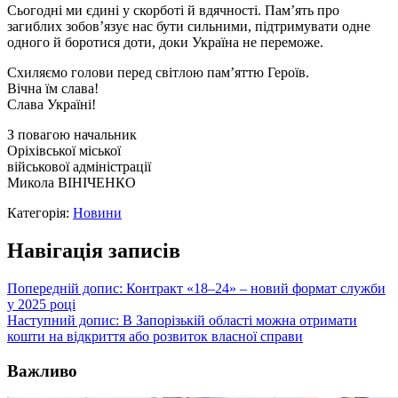
Сьогодні ми єдині у скорботі й вдячності. Пам’ять про
загиблих зобов’язує нас бути сильними, підтримувати одне
одного й боротися доти, доки Україна не переможе.
Схиляємо голови перед світлою пам’яттю Героїв.
Вічна їм слава!
Слава Україні!
З повагою начальник
Оріхівської міської
військової адміністрації
Микола ВІНІЧЕНКО
Категорія:
Новини
Навігація записів
Попередній допис:
Контракт «18–24» – новий формат служби
у 2025 році
Наступний допис:
В Запорізькій області можна отримати
кошти на відкриття або розвиток власної справи
Важливо