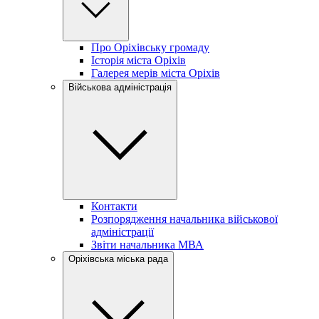
Про Оріхівську громаду
Історія міста Оріхів
Галерея мерів міста Оріхів
Військова адміністрація
Контакти
Розпорядження начальника військової
адміністрації
Звіти начальника МВА
Оріхівська міська рада