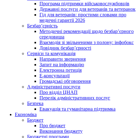
Програма підтримки військовослужбовців
Державні послуги для ветеранів та ветеранок
Гід для ветеранів: простими словами про
медичні гарантії 2026
Безбар’єрність
Методичні рекомендації щодо безбар’єрного
середовища
Взаємодія зі звільненими з полону: інфобокс
Довідник безбар’єрності
Сервіси та комунікація
Направити звернення
Запит на інформацію
Електронна петиція
Е-консультації
Громадські обговорення
Адміністративні послуги
Про відділ ЦНАП
Перелік адміністративних послуг
Безпека
Евакуація та гуманітарна підтримка
Економіка
Бюджет
Про бюджет
Виконання бюджету
Бюджетні програми