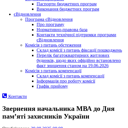
Паспорти бюджетних програм
Виконання бюджетних програм
єВідновлення
Програма єВідновлення
Про програму
Нормативно-правова база
Контакти технічної підтримки програми
єВідновлення
Комісія з питань обстеження
Склад комісії з питань фіксації пошкоджень
Перелік багатоквартирних житлових
будинків, щодо яких офіційно встановлено
факт знищення станом на 19.06.2026
Комісія з питань компенсації
Склад комісії з питань компенсації
Інформація про роботу комісії
Графік прийому
Контакти
Звернення начальника МВА до Дня
пам’яті захисників України