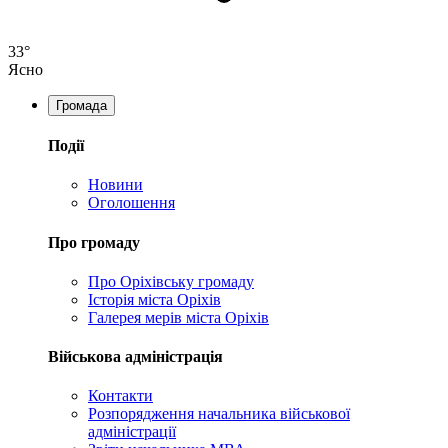
33°
Ясно
Громада
Події
Новини
Оголошення
Про громаду
Про Оріхівську громаду
Історія міста Оріхів
Галерея мерів міста Оріхів
Військова адміністрація
Контакти
Розпорядження начальника військової
адміністрації