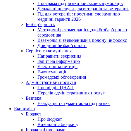
Програма підтримки військовослужбовців
Державні послуги для ветеранів та ветеранок
Гід для ветеранів: простими словами про
медичні гарантії 2026
Безбар’єрність
Методичні рекомендації щодо безбар’єрного
середовища
Взаємодія зі звільненими з полону: інфобокс
Довідник безбар’єрності
Сервіси та комунікація
Направити звернення
Запит на інформацію
Електронна петиція
Е-консультації
Громадські обговорення
Адміністративні послуги
Про відділ ЦНАП
Перелік адміністративних послуг
Безпека
Евакуація та гуманітарна підтримка
Економіка
Бюджет
Про бюджет
Виконання бюджету
Бюджетні програми