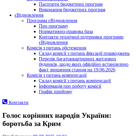
Паспорти бюджетних програм
Виконання бюджетних програм
єВідновлення
Програма єВідновлення
Про програму
Нормативно-правова база
Контакти технічної підтримки програми
єВідновлення
Комісія з питань обстеження
Склад комісії з питань фіксації пошкоджень
Перелік багатоквартирних житлових
будинків, щодо яких офіційно встановлено
факт знищення станом на 19.06.2026
Комісія з питань компенсації
Склад комісії з питань компенсації
Інформація про роботу комісії
Графік прийому
Контакти
Голос корінних народів України:
боротьба за Крим