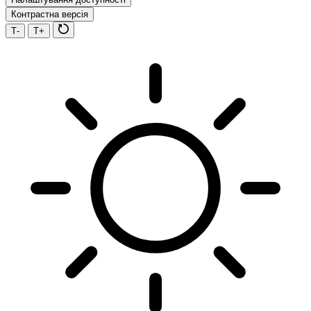
Контрастна версія
Т-
Т+