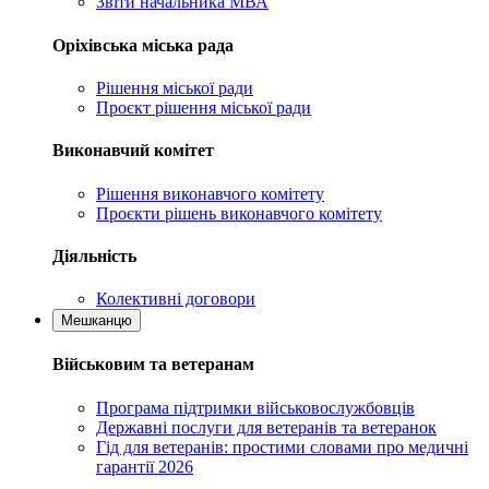
Звіти начальника МВА
Оріхівська міська рада
Рішення міської ради
Проєкт рішення міської ради
Виконавчий комітет
Рішення виконавчого комітету
Проєкти рішень виконавчого комітету
Діяльність
Колективні договори
Мешканцю
Військовим та ветеранам
Програма підтримки військовослужбовців
Державні послуги для ветеранів та ветеранок
Гід для ветеранів: простими словами про медичні
гарантії 2026