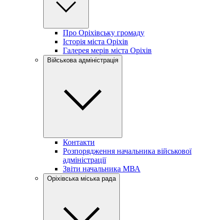
Про Оріхівську громаду
Історія міста Оріхів
Галерея мерів міста Оріхів
Військова адміністрація
Контакти
Розпорядження начальника військової
адміністрації
Звіти начальника МВА
Оріхівська міська рада