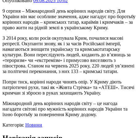
Опубліковано
09.08.2025 10:02
9 серпня – Міжнародний день корінних народів світу. Для
України він має особливе значення, адже нагадує про боротьбу
корінних народів – кримських татар, караїмів і кримчаків – за
право жити на рідній землі в українському Криму.
З 2014 року, коли росія окупувала Крим, почалися масові
репресії. Окупанти знову, як і за часів Російської імперії,
намагаються знищити українську та кримськотатарську
культури. Вони переслідують людей, кидають до в’язниць за
«тероризм» чи «екстремізм» і примусово виселяють з
півострова. Станом на червень 2025 року, 220 людей ув’язнені
за політичні переконання, з них 133 – кримські татари.
Попри тиск, корінні народи чинять опір. У Криму діють
патріотичні рухи, такі як «Жовта Стрічка» та «АТЕШ». Тисячі
кримчан зі зброєю в руках захищають Україну.
Міжнародний день корінних народів світу – це нагода
нагадати світові про мужність корінних народів України та
їхню боротьбу за повернення Криму додому.
Категорія:
Новини