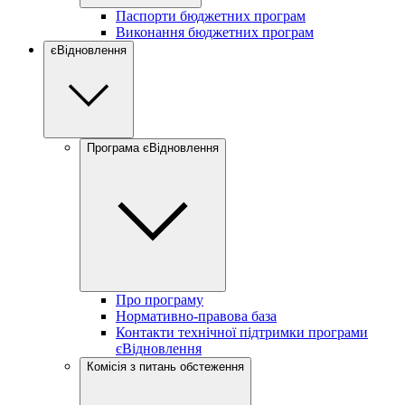
Паспорти бюджетних програм
Виконання бюджетних програм
єВідновлення
Програма єВідновлення
Про програму
Нормативно-правова база
Контакти технічної підтримки програми
єВідновлення
Комісія з питань обстеження