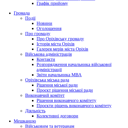
Графік прийому
Громада
Події
Новини
Оголошення
Про громаду
Про Оріхівську громаду
Історія міста Оріхів
Галерея мерів міста Оріхів
Військова адміністрація
Контакти
Розпорядження начальника військової
адміністрації
Звіти начальника МВА
Оріхівська міська рада
Рішення міської ради
Проєкт рішення міської ради
Виконавчий комітет
Рішення виконавчого комітету
Проєкти рішень виконавчого комітету
Діяльність
Колективні договори
Мешканцю
Військовим та ветеранам