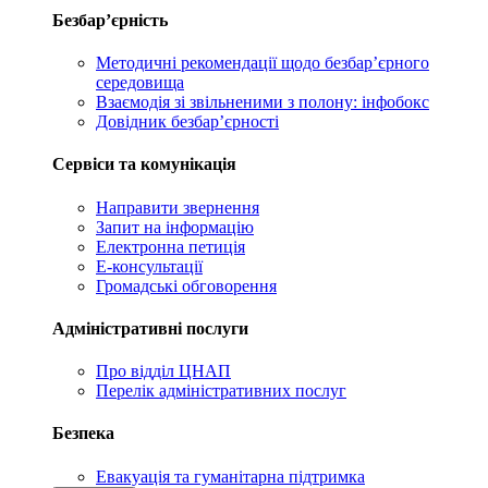
Безбар’єрність
Методичні рекомендації щодо безбар’єрного
середовища
Взаємодія зі звільненими з полону: інфобокс
Довідник безбар’єрності
Сервіси та комунікація
Направити звернення
Запит на інформацію
Електронна петиція
Е-консультації
Громадські обговорення
Адміністративні послуги
Про відділ ЦНАП
Перелік адміністративних послуг
Безпека
Евакуація та гуманітарна підтримка