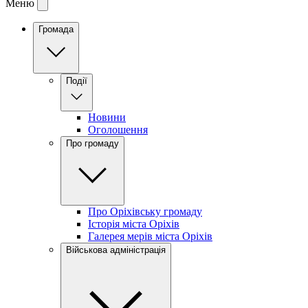
Меню
Громада
Події
Новини
Оголошення
Про громаду
Про Оріхівську громаду
Історія міста Оріхів
Галерея мерів міста Оріхів
Військова адміністрація