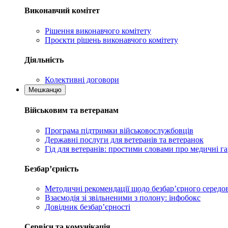
Виконавчий комітет
Рішення виконавчого комітету
Проєкти рішень виконавчого комітету
Діяльність
Колективні договори
Мешканцю
Військовим та ветеранам
Програма підтримки військовослужбовців
Державні послуги для ветеранів та ветеранок
Гід для ветеранів: простими словами про медичні га
Безбар’єрність
Методичні рекомендації щодо безбар’єрного серед
Взаємодія зі звільненими з полону: інфобокс
Довідник безбар’єрності
Сервіси та комунікація