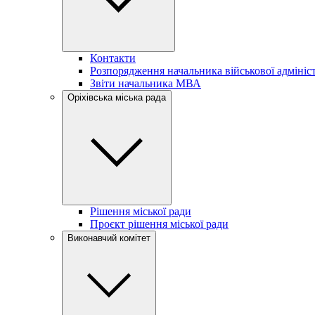
Контакти
Розпорядження начальника військової адмініст
Звіти начальника МВА
Оріхівська міська рада
Рішення міської ради
Проєкт рішення міської ради
Виконавчий комітет