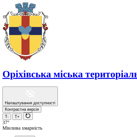
Оріхівська міська територіа
Налаштування доступності
Контрастна версія
Т-
Т+
37°
Мінлива хмарність