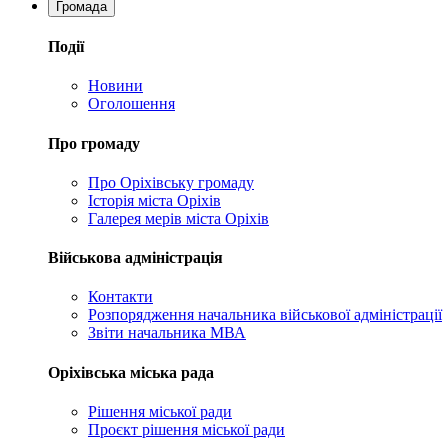
Громада
Події
Новини
Оголошення
Про громаду
Про Оріхівську громаду
Історія міста Оріхів
Галерея мерів міста Оріхів
Військова адміністрація
Контакти
Розпорядження начальника військової адміністрації
Звіти начальника МВА
Оріхівська міська рада
Рішення міської ради
Проєкт рішення міської ради