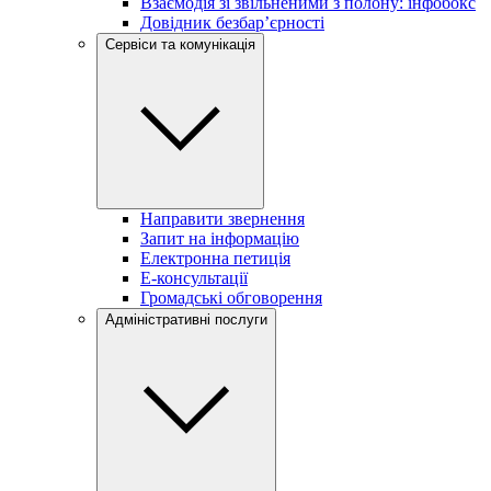
Взаємодія зі звільненими з полону: інфобокс
Довідник безбар’єрності
Сервіси та комунікація
Направити звернення
Запит на інформацію
Електронна петиція
Е-консультації
Громадські обговорення
Адміністративні послуги