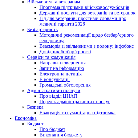
Військовим та ветеранам
Програма підтримки військовослужбовців
Державні послуги для ветеранів та ветеранок
Гід для ветеранів: простими словами про
медичні гарантії 2026
Безбар’єрність
Методичні рекомендації щодо безбар’єрного
середовища
Взаємодія зі звільненими з полону: інфобокс
Довідник безбар’єрності
Сервіси та комунікація
Направити звернення
Запит на інформацію
Електронна петиція
Е-консультації
Громадські обговорення
Адміністративні послуги
Про відділ ЦНАП
Перелік адміністративних послуг
Безпека
Евакуація та гуманітарна підтримка
Економіка
Бюджет
Про бюджет
Виконання бюджету