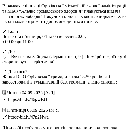
В рамках співпраці Оріхівської міської військової адміністрації
та МБФ “Альянс громадського здоров’я” планується видача
гігієнічних наборів “Пакунок гідності” в місті Запоріжжя. Хто
і коли може отримати допомогу дивіться нижче.
📌 Коли?
Четвер та п’ятниця, 04 та 05 вересня 2025,
з 09:00 до 11:00
📌 Де?
вул. Вячеслава Зайцева (Лермонтова), 9 (ПК «Орбіта», збоку зі
сторони вул. Патріотична)
📌 Для кого?
Жінки ВПО Оріхівської громади віком 18-59 років, які
зареєстровані в гуманітарній базі громади, згідно списків:
🗓 Четвер 04.09.2025 [А-Л]
🔗 https://bit.ly/46gwFJT
🗓 П’ятниця 05.09.2025 [М-Я]
🔗 https://bit.ly/47p2Nwa
❗️При собі необхідно мати оригінали: паспорт, код, довідка