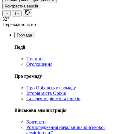
Контрастна версія
Т-
Т+
32°
Переважно ясно
Громада
Події
Новини
Оголошення
Про громаду
Про Оріхівську громаду
Історія міста Оріхів
Галерея мерів міста Оріхів
Військова адміністрація
Контакти
Розпорядження начальника військової
адміністрації