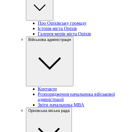
Про Оріхівську громаду
Історія міста Оріхів
Галерея мерів міста Оріхів
Військова адміністрація
Контакти
Розпорядження начальника військової
адміністрації
Звіти начальника МВА
Оріхівська міська рада