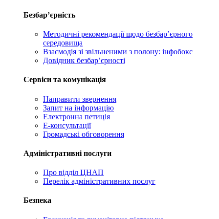
Безбар’єрність
Методичні рекомендації щодо безбар’єрного
середовища
Взаємодія зі звільненими з полону: інфобокс
Довідник безбар’єрності
Сервіси та комунікація
Направити звернення
Запит на інформацію
Електронна петиція
Е-консультації
Громадські обговорення
Адміністративні послуги
Про відділ ЦНАП
Перелік адміністративних послуг
Безпека