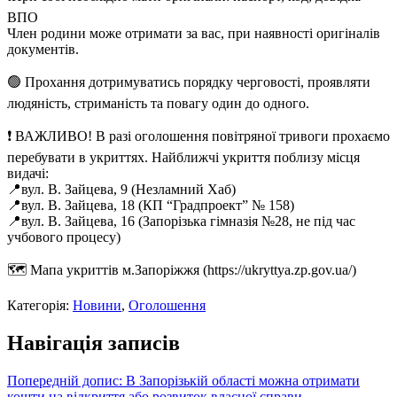
ВПО
Член родини може отримати за вас, при наявності оригіналів
документів.
🟢 Прохання дотримуватись порядку черговості, проявляти
людяність, стриманість та повагу один до одного.
❗️ ВАЖЛИВО! В разі оголошення повітряної тривоги прохаємо
перебувати в укриттях. Найближчі укриття поблизу місця
видачі:
📍вул. В. Зайцева, 9 (Незламний Хаб)
📍вул. В. Зайцева, 18 (КП “Градпроект” № 158)
📍вул. В. Зайцева, 16 (Запорізька гімназія №28, не під час
учбового процесу)
🗺 Мапа укриттів м.Запоріжжя (https://ukryttya.zp.gov.ua/)
Категорія:
Новини
,
Оголошення
Навігація записів
Попередній допис:
В Запорізькій області можна отримати
кошти на відкриття або розвиток власної справи