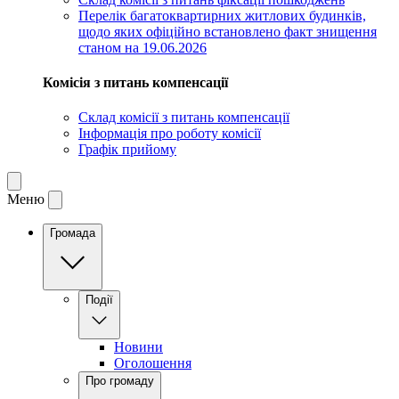
Перелік багатоквартирних житлових будинків,
щодо яких офіційно встановлено факт знищення
станом на 19.06.2026
Комісія з питань компенсації
Склад комісії з питань компенсації
Інформація про роботу комісії
Графік прийому
Меню
Громада
Події
Новини
Оголошення
Про громаду