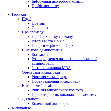
Інформація про роботу комісії
Графік прийому
Громада
Події
Новини
Оголошення
Про громаду
Про Оріхівську громаду
Історія міста Оріхів
Галерея мерів міста Оріхів
Військова адміністрація
Контакти
Розпорядження начальника військової
адміністрації
Звіти начальника МВА
Оріхівська міська рада
Рішення міської ради
Проєкт рішення міської ради
Виконавчий комітет
Рішення виконавчого комітету
Проєкти рішень виконавчого комітету
Діяльність
Колективні договори
Мешканцю