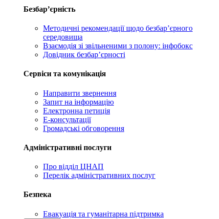
Безбар’єрність
Методичні рекомендації щодо безбар’єрного
середовища
Взаємодія зі звільненими з полону: інфобокс
Довідник безбар’єрності
Сервіси та комунікація
Направити звернення
Запит на інформацію
Електронна петиція
Е-консультації
Громадські обговорення
Адміністративні послуги
Про відділ ЦНАП
Перелік адміністративних послуг
Безпека
Евакуація та гуманітарна підтримка