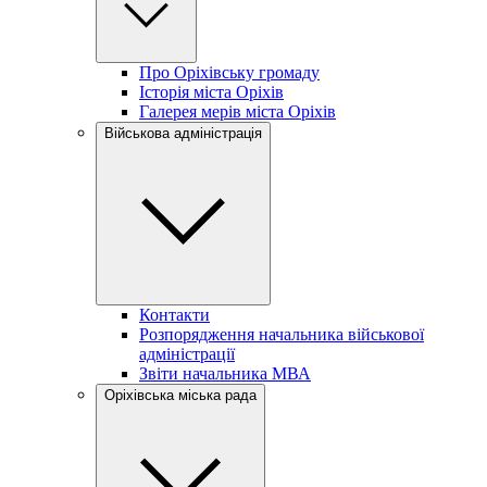
Про Оріхівську громаду
Історія міста Оріхів
Галерея мерів міста Оріхів
Військова адміністрація
Контакти
Розпорядження начальника військової
адміністрації
Звіти начальника МВА
Оріхівська міська рада