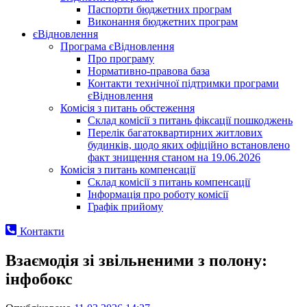
Паспорти бюджетних програм
Виконання бюджетних програм
єВідновлення
Програма єВідновлення
Про програму
Нормативно-правова база
Контакти технічної підтримки програми
єВідновлення
Комісія з питань обстеження
Склад комісії з питань фіксації пошкоджень
Перелік багатоквартирних житлових
будинків, щодо яких офіційно встановлено
факт знищення станом на 19.06.2026
Комісія з питань компенсації
Склад комісії з питань компенсації
Інформація про роботу комісії
Графік прийому
Контакти
Взаємодія зі звільненими з полону:
інфобокс