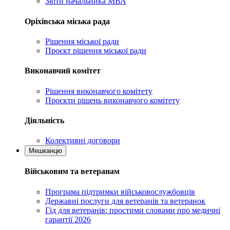
Звіти начальника МВА
Оріхівська міська рада
Рішення міської ради
Проєкт рішення міської ради
Виконавчий комітет
Рішення виконавчого комітету
Проєкти рішень виконавчого комітету
Діяльність
Колективні договори
Мешканцю
Військовим та ветеранам
Програма підтримки військовослужбовців
Державні послуги для ветеранів та ветеранок
Гід для ветеранів: простими словами про медичні
гарантії 2026