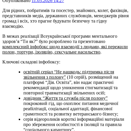
Опубліковано
11.03.2026 14:27
Для рідних, побратимів та посестер, знайомих, колег, фахівців,
представників медіа, державних службовців, менеджерів рівня
громад і всіх, хто прагне будувати безпечну та гідну
взаємодію.
В межах реалізації Всеукраїнської програми ментального
здоров’я “Ти як?” було розроблено та презентовано
комплексний інфобокс щодо взаємодії з людьми, які пережили
полон, тортури, ізоляцію, сексуальне насильство
.
Ключові складові інфобоксу:
освітній серіал “Не нашкодь: підтримка після
звільнення з полону”
(10 серій), розміщений на
платформі “Дія. Освіта”, він надає практичні
рекомендації щодо уникнення стигматизації та
повторної травматизації звільнених осіб;
довідник “Життя та служба після полону”
покроковий гід, що охоплює питання медичної
реабілітації, соціальної адаптації, фінансової
грамотності та розвитку ветеранського бізнесу;
серія відеороликів короткі інформаційні матеріали
про збереження особистості в ізоляції та правила
“соціального карантину”.