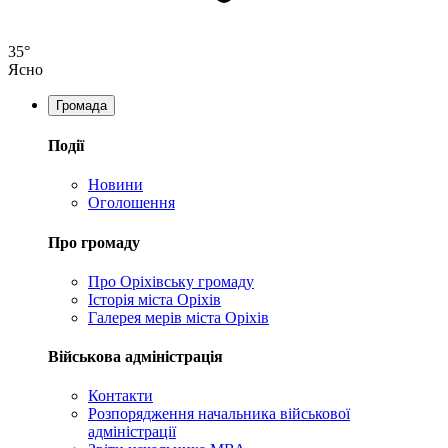
35°
Ясно
Громада
Події
Новини
Оголошення
Про громаду
Про Оріхівську громаду
Історія міста Оріхів
Галерея мерів міста Оріхів
Військова адміністрація
Контакти
Розпорядження начальника військової
адміністрації