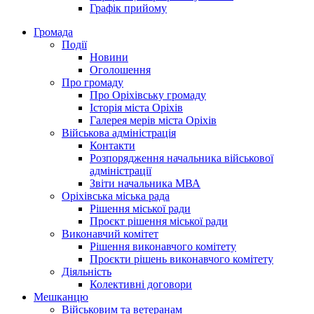
Графік прийому
Громада
Події
Новини
Оголошення
Про громаду
Про Оріхівську громаду
Історія міста Оріхів
Галерея мерів міста Оріхів
Військова адміністрація
Контакти
Розпорядження начальника військової
адміністрації
Звіти начальника МВА
Оріхівська міська рада
Рішення міської ради
Проєкт рішення міської ради
Виконавчий комітет
Рішення виконавчого комітету
Проєкти рішень виконавчого комітету
Діяльність
Колективні договори
Мешканцю
Військовим та ветеранам