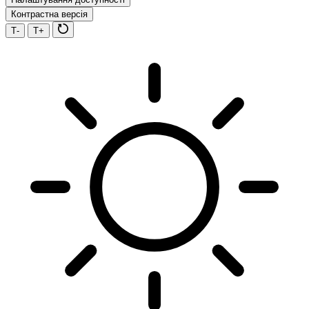
Контрастна версія
Т-
Т+