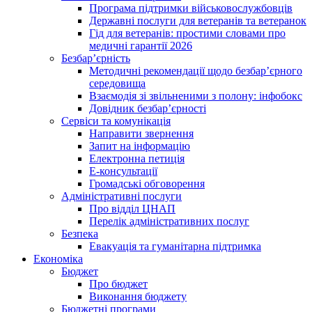
Програма підтримки військовослужбовців
Державні послуги для ветеранів та ветеранок
Гід для ветеранів: простими словами про
медичні гарантії 2026
Безбар’єрність
Методичні рекомендації щодо безбар’єрного
середовища
Взаємодія зі звільненими з полону: інфобокс
Довідник безбар’єрності
Сервіси та комунікація
Направити звернення
Запит на інформацію
Електронна петиція
Е-консультації
Громадські обговорення
Адміністративні послуги
Про відділ ЦНАП
Перелік адміністративних послуг
Безпека
Евакуація та гуманітарна підтримка
Економіка
Бюджет
Про бюджет
Виконання бюджету
Бюджетні програми