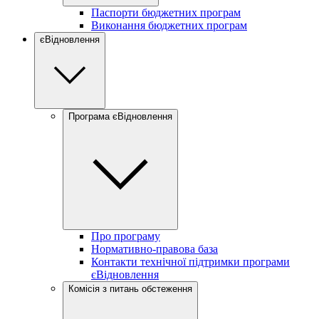
Паспорти бюджетних програм
Виконання бюджетних програм
єВідновлення
Програма єВідновлення
Про програму
Нормативно-правова база
Контакти технічної підтримки програми
єВідновлення
Комісія з питань обстеження