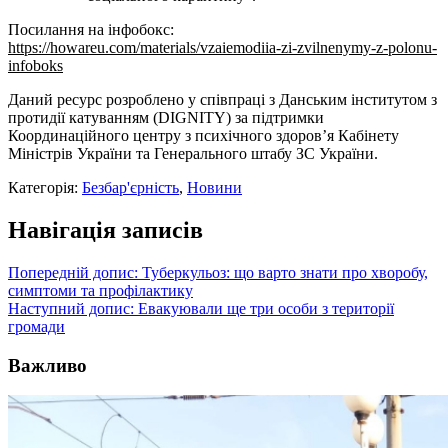
Посилання на інфобокс:
https://howareu.com/materials/vzaiemodiia-zi-zvilnenymy-z-polonu-
infoboks
Даний ресурс розроблено у співпраці з Данським інститутом з
протидії катуванням (DIGNITY) за підтримки
Координаційного центру з психічного здоров’я Кабінету
Міністрів України та Генерального штабу ЗС України.
Категорія:
Безбар'єрність
,
Новини
Навігація записів
Попередній допис:
Туберкульоз: що варто знати про хворобу,
симптоми та профілактику
Наступний допис:
Евакуювали ще три особи з території
громади
Важливо