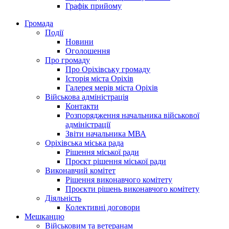
Графік прийому
Громада
Події
Новини
Оголошення
Про громаду
Про Оріхівську громаду
Історія міста Оріхів
Галерея мерів міста Оріхів
Військова адміністрація
Контакти
Розпорядження начальника військової
адміністрації
Звіти начальника МВА
Оріхівська міська рада
Рішення міської ради
Проєкт рішення міської ради
Виконавчий комітет
Рішення виконавчого комітету
Проєкти рішень виконавчого комітету
Діяльність
Колективні договори
Мешканцю
Військовим та ветеранам