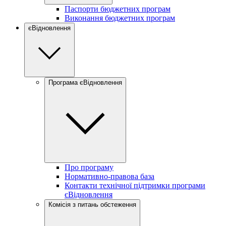
Паспорти бюджетних програм
Виконання бюджетних програм
єВідновлення
Програма єВідновлення
Про програму
Нормативно-правова база
Контакти технічної підтримки програми
єВідновлення
Комісія з питань обстеження