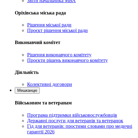
Звіти начальника МВА
Оріхівська міська рада
Рішення міської ради
Проєкт рішення міської ради
Виконавчий комітет
Рішення виконавчого комітету
Проєкти рішень виконавчого комітету
Діяльність
Колективні договори
Мешканцю
Військовим та ветеранам
Програма підтримки військовослужбовців
Державні послуги для ветеранів та ветеранок
Гід для ветеранів: простими словами про медичні
гарантії 2026