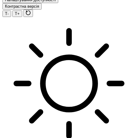
Контрастна версія
Т-
Т+