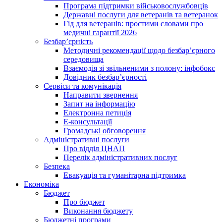
Програма підтримки військовослужбовців
Державні послуги для ветеранів та ветеранок
Гід для ветеранів: простими словами про
медичні гарантії 2026
Безбар’єрність
Методичні рекомендації щодо безбар’єрного
середовища
Взаємодія зі звільненими з полону: інфобокс
Довідник безбар’єрності
Сервіси та комунікація
Направити звернення
Запит на інформацію
Електронна петиція
Е-консультації
Громадські обговорення
Адміністративні послуги
Про відділ ЦНАП
Перелік адміністративних послуг
Безпека
Евакуація та гуманітарна підтримка
Економіка
Бюджет
Про бюджет
Виконання бюджету
Бюджетні програми