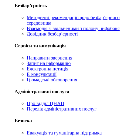
Безбар’єрність
Методичні рекомендації щодо безбар’єрного
середовища
Взаємодія зі звільненими з полону: інфобокс
Довідник безбар’єрності
Сервіси та комунікація
Направити звернення
Запит на інформацію
Електронна петиція
Е-консультації
Громадські обговорення
Адміністративні послуги
Про відділ ЦНАП
Перелік адміністративних послуг
Безпека
Евакуація та гуманітарна підтримка