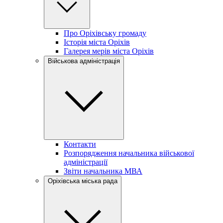
Про Оріхівську громаду
Історія міста Оріхів
Галерея мерів міста Оріхів
Військова адміністрація
Контакти
Розпорядження начальника військової
адміністрації
Звіти начальника МВА
Оріхівська міська рада