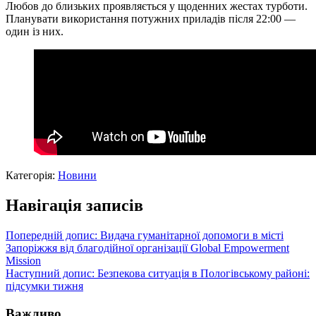
Любов до близьких проявляється у щоденних жестах турботи.
Планувати використання потужних приладів після 22:00 —
один із них.
Категорія:
Новини
Навігація записів
Попередній допис:
Видача гуманітарної допомоги в місті
Запоріжжя від благодійної організації Global Empowerment
Mission
Наступний допис:
Безпекова ситуація в Пологівському районі:
підсумки тижня
Важливо