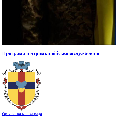
Програма підтримки військовослужбовців
Оріхівська міська рада