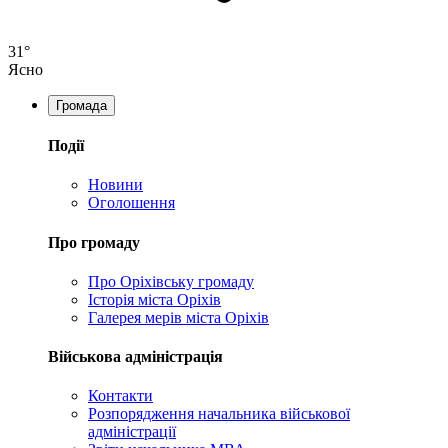
31°
Ясно
Громада
Події
Новини
Оголошення
Про громаду
Про Оріхівську громаду
Історія міста Оріхів
Галерея мерів міста Оріхів
Військова адміністрація
Контакти
Розпорядження начальника військової
адміністрації