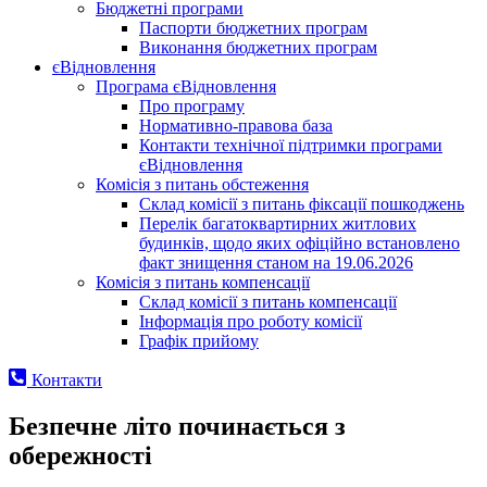
Бюджетні програми
Паспорти бюджетних програм
Виконання бюджетних програм
єВідновлення
Програма єВідновлення
Про програму
Нормативно-правова база
Контакти технічної підтримки програми
єВідновлення
Комісія з питань обстеження
Склад комісії з питань фіксації пошкоджень
Перелік багатоквартирних житлових
будинків, щодо яких офіційно встановлено
факт знищення станом на 19.06.2026
Комісія з питань компенсації
Склад комісії з питань компенсації
Інформація про роботу комісії
Графік прийому
Контакти
Безпечне літо починається з
обережності