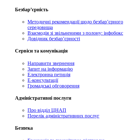
Безбар’єрність
Методичні рекомендації щодо безбар’єрного
середовища
Взаємодія зі звільненими з полону: інфобокс
Довідник безбар’єрності
Сервіси та комунікація
Направити звернення
Запит на інформацію
Електронна петиція
Е-консультації
Громадські обговорення
Адміністративні послуги
Про відділ ЦНАП
Перелік адміністративних послуг
Безпека