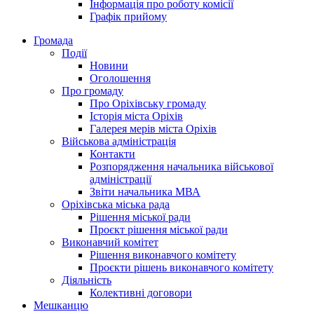
Інформація про роботу комісії
Графік прийому
Громада
Події
Новини
Оголошення
Про громаду
Про Оріхівську громаду
Історія міста Оріхів
Галерея мерів міста Оріхів
Військова адміністрація
Контакти
Розпорядження начальника військової
адміністрації
Звіти начальника МВА
Оріхівська міська рада
Рішення міської ради
Проєкт рішення міської ради
Виконавчий комітет
Рішення виконавчого комітету
Проєкти рішень виконавчого комітету
Діяльність
Колективні договори
Мешканцю