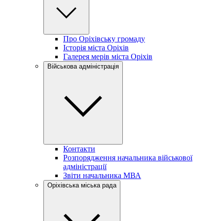
Про Оріхівську громаду
Історія міста Оріхів
Галерея мерів міста Оріхів
Військова адміністрація
Контакти
Розпорядження начальника військової
адміністрації
Звіти начальника МВА
Оріхівська міська рада