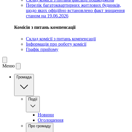
Перелік багатоквартирних житлових будинків,
щодо яких офіційно встановлено факт знищення
станом на 19.06.2026
Комісія з питань компенсації
Склад комісії з питань компенсації
Інформація про роботу комісії
Графік прийому
Меню
Громада
Події
Новини
Оголошення
Про громаду