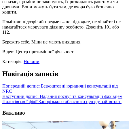
означає, що міни не закопують, їх розкидають ракетами чи
дронами. Вони можуть бути там, де вчора було безпечно
ходити.
Помітили підозрілий предмет – не підходьте, не чіпайте і не
намагайтеся маркувати ділянку особисто. Дзвоніть 101 або
112.
Бережіть себе. Міни не мають вихідних.
Відео: Центр протимінної діяльності
Категорія:
Новини
Навігація записів
Попередній допис:
Безкоштовні юридичні консультації від
NRC
Наступний допис:
Надання послуг та консультацій фахівцем
Пологівської філії Запорізького обласного центру зайнятості
Важливо