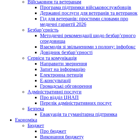
Військовим та ветеранам
Програма підтримки військовослужбовців
Державні послуги для ветеранів та ветеранок
Гід для ветеранів: простими словами про
медичні гарантії 2026
Безбар’єрність
Методичні рекомендації щодо безбар’єрного
середовища
Взаємодія зі звільненими з полону: інфобокс
Довідник безбар’єрності
Сервіси та комунікація
Направити звернення
Запит на інформацію
Електронна петиція
Е-консультації
Громадські обговорення
Адміністративні послуги
Про відділ ЦНАП
Перелік адміністративних послуг
Безпека
Евакуація та гуманітарна підтримка
Економіка
Бюджет
Про бюджет
Виконання бюджету