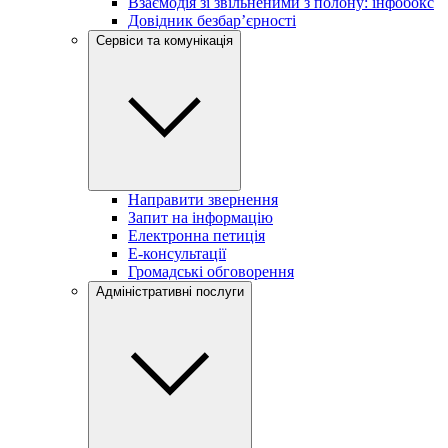
Взаємодія зі звільненими з полону: інфобокс
Довідник безбар’єрності
Сервіси та комунікація
Направити звернення
Запит на інформацію
Електронна петиція
Е-консультації
Громадські обговорення
Адміністративні послуги