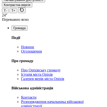
Контрастна версія
Т-
Т+
24°
Переважно ясно
Громада
Події
Новини
Оголошення
Про громаду
Про Оріхівську громаду
Історія міста Оріхів
Галерея мерів міста Оріхів
Військова адміністрація
Контакти
Розпорядження начальника військової
адміністрації