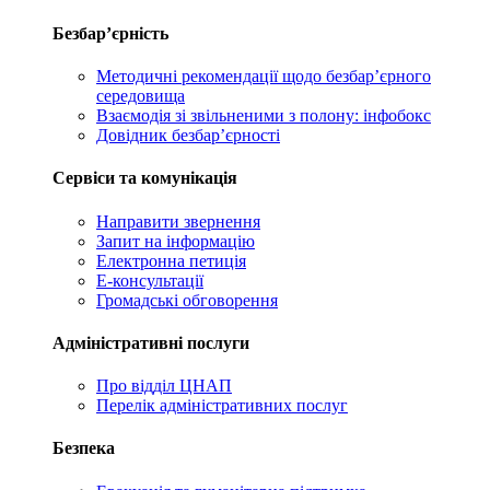
Безбар’єрність
Методичні рекомендації щодо безбар’єрного
середовища
Взаємодія зі звільненими з полону: інфобокс
Довідник безбар’єрності
Сервіси та комунікація
Направити звернення
Запит на інформацію
Електронна петиція
Е-консультації
Громадські обговорення
Адміністративні послуги
Про відділ ЦНАП
Перелік адміністративних послуг
Безпека