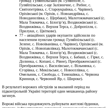
громад: Гуляйпільської (м. Гуляйполе, с.
Гуляйпільське, с-ще Залізничне, с. Рибне, с.
Святопетрівка, с. Староукраїнка, с. Чарівне),
Оріхівської (м. Оріхів, с. Новоандріївка, с.
Новоданилівка, с. Щербаки), Малотокмачанської (с.
Мала Токмачка, с. Білогір’я), Воздвижівської (с.
Воздвижівка, с. Верхня Терса, с. Добропілля, с.
Прилуки, с. Цвіткове).
77 – авіаційних ударів окупанти здійснили по
населеним пунктам громад: Гуляйпільської (с.
Зелене, с. Новоіванівка, с. Чарівне), Оріхівської (м.
Оріхів, с. Новопавлівка), Малотокмачанської (с.
Мала Токмачка, с. Білогір’я), Воздвижівської (с.
Воздвижівка, с. Верхня Терса, с. Бабаші, с. Гірке, с.
Долинка, с. Копані, с. Рівне), Преображенської (с.
Преображенка, с. Василівське, с. Вільнянка, с.
Єгорівка, с. Микільське, с. Новоселівка, с.
Омельник, с. Свобода, с. Тимошівка, с. Червона
Криниця, с. Червоний Яр, с. Широке).
В результаті ворожих обстрілів за вказаний період на
підконтрольній Україні території один мешканець району
загинув.
Ворожі війська продовжують руйнувати житлові будинки,