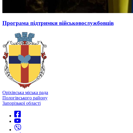
Програма підтримки військовослужбовців
Оріхівська міська рада
Пологівського району
Запорізької області