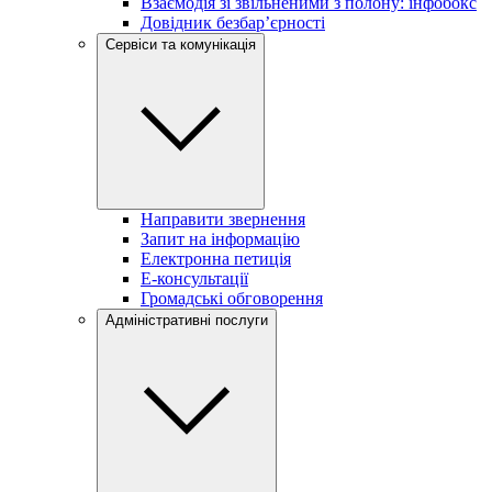
Взаємодія зі звільненими з полону: інфобокс
Довідник безбар’єрності
Сервіси та комунікація
Направити звернення
Запит на інформацію
Електронна петиція
Е-консультації
Громадські обговорення
Адміністративні послуги