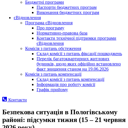
Бюджетні програми
Паспорти бюджетних програм
Виконання бюджетних програм
єВідновлення
Програма єВідновлення
Про програму
Нормативно-правова база
Контакти технічної підтримки програми
єВідновлення
Комісія з питань обстеження
Склад комісії з питань фіксації пошкоджень
Перелік багатоквартирних житлових
будинків, щодо яких офіційно встановлено
факт знищення станом на 19.06.2026
Комісія з питань компенсації
Склад комісії з питань компенсації
Інформація про роботу комісії
Графік прийому
Контакти
Безпекова ситуація в Пологівському
районі: підсумки тижня (15 – 21 червня
2026 року)