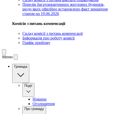
Перелік багатоквартирних житлових будинків,
щодо яких офіційно встановлено факт знищення
станом на 19.06.2026
Комісія з питань компенсації
Склад комісії з питань компенсації
Інформація про роботу комісії
Графік прийому
Меню
Громада
Події
Новини
Оголошення
Про громаду