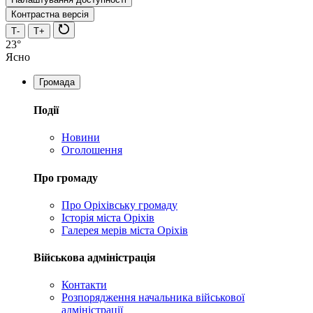
Контрастна версія
Т-
Т+
23°
Ясно
Громада
Події
Новини
Оголошення
Про громаду
Про Оріхівську громаду
Історія міста Оріхів
Галерея мерів міста Оріхів
Військова адміністрація
Контакти
Розпорядження начальника військової
адміністрації