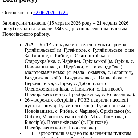
Опубліковано
22.06.2026 16:25
За минулий тиждень (15 червня 2026 року – 21 червня 2026
року) окупанти завдали 3843 ударів по населеним пунктам
Пологівського району.
2629 – БпЛА атакували населені пункти громад:
Гуляйпільської (м. Гуляйполе, с. Гуляйпільське, с-ще
Залізничне, с. Рибне, с. Святопетрівка, с.
Староукраїнка, с. Чарівне), Оріхівської (м. Оріхів, с.
Новоданилівка, с. Щербаки, с. Новоандріївка),
Малотокмачанської (с. Мала Токмачка, с. Білогір’я),
Воздвижівської (с. Воздвижівка, с. Варварівка, с.
Верхня Терса, с. Гірке, с. Добропілля, с.
Оленокостянтинівка, с. Прилуки, с. Цвіткове),
Преображенської (с. Преображенка, с. Новоселівка).
26 – ворожих обстрілів з РСЗВ накрили населені
пункти громад: Гуляйпільської (с. Гуляйпільське, с.
Новоіванівка, с. Рибне, с. Чарівне), Оріхівської (м.
Оріхів), Малотокмачанської (с. Мала Токмачка, с.
Білогір’я), Воздвижівської (с. Цвіткове),
Преображенської (с. Новоселівка).
1111 – артобстрілів завдано по населеним пунктам