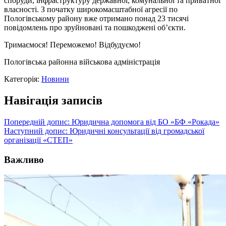
споруди, інфраструктуру державної, комунальної та приватної
власності. З початку широкомасштабної агресії по
Пологівському району вже отримано понад 23 тисячі
повідомлень про зруйновані та пошкоджені об’єкти.
Тримаємося! Переможемо! Відбудуємо!
Пологівська районна військова адміністрація
Категорія:
Новини
Навігація записів
Попередній допис:
Юридична допомога від БО «БФ «Рокада»
Наступний допис:
Юридичні консультації від громадської
організації «СТЕП»
Важливо