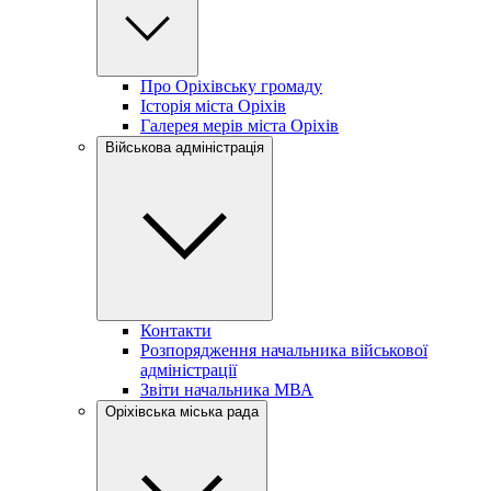
Про Оріхівську громаду
Історія міста Оріхів
Галерея мерів міста Оріхів
Військова адміністрація
Контакти
Розпорядження начальника військової
адміністрації
Звіти начальника МВА
Оріхівська міська рада