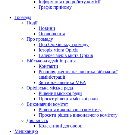
Інформація про роботу комісії
Графік прийому
Громада
Події
Новини
Оголошення
Про громаду
Про Оріхівську громаду
Історія міста Оріхів
Галерея мерів міста Оріхів
Військова адміністрація
Контакти
Розпорядження начальника військової
адміністрації
Звіти начальника МВА
Оріхівська міська рада
Рішення міської ради
Проєкт рішення міської ради
Виконавчий комітет
Рішення виконавчого комітету
Проєкти рішень виконавчого комітету
Діяльність
Колективні договори
Мешканцю