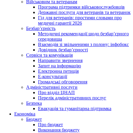
Військовим та ветеранам
Програма підтримки військовослужбовців
Державні послуги для ветеранів та ветеранок
Гід для ветеранів: простими словами про
медичні гарантії 2026
Безбар’єрність
Методичні рекомендації щодо безбар’єрного
середовища
Взаємодія зі звільненими з полону: інфобокс
Довідник безбар’єрності
Сервіси та комунікація
Направити звернення
Запит на інформацію
Електронна петиція
Е-консультації
Громадські обговорення
Адміністративні послуги
Про відділ ЦНАП
Перелік адміністративних послуг
Безпека
Евакуація та гуманітарна підтримка
Економіка
Бюджет
Про бюджет
Виконання бюджету