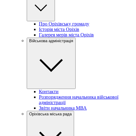
Про Оріхівську громаду
Історія міста Оріхів
Галерея мерів міста Оріхів
Військова адміністрація
Контакти
Розпорядження начальника військової
адміністрації
Звіти начальника МВА
Оріхівська міська рада