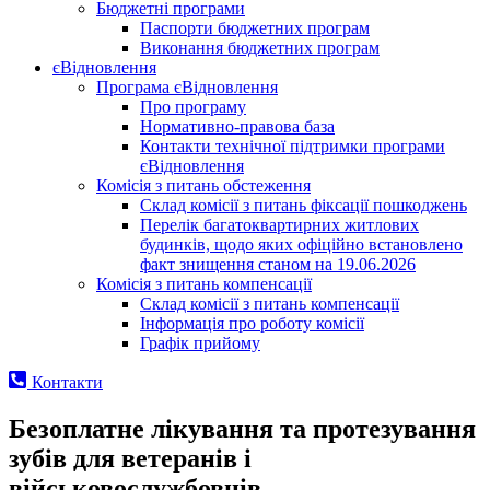
Бюджетні програми
Паспорти бюджетних програм
Виконання бюджетних програм
єВідновлення
Програма єВідновлення
Про програму
Нормативно-правова база
Контакти технічної підтримки програми
єВідновлення
Комісія з питань обстеження
Склад комісії з питань фіксації пошкоджень
Перелік багатоквартирних житлових
будинків, щодо яких офіційно встановлено
факт знищення станом на 19.06.2026
Комісія з питань компенсації
Склад комісії з питань компенсації
Інформація про роботу комісії
Графік прийому
Контакти
Безоплатне лікування та протезування
зубів для ветеранів і
військовослужбовців