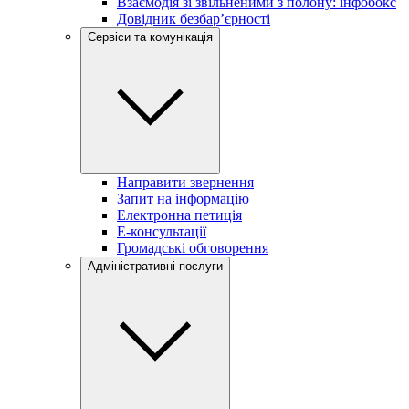
Взаємодія зі звільненими з полону: інфобокс
Довідник безбар’єрності
Сервіси та комунікація
Направити звернення
Запит на інформацію
Електронна петиція
Е-консультації
Громадські обговорення
Адміністративні послуги