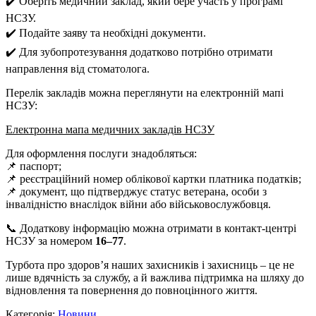
✔️ Оберіть медичний заклад, який бере участь у програмі
НСЗУ.
✔️ Подайте заяву та необхідні документи.
✔️ Для зубопротезування додатково потрібно отримати
направлення від стоматолога.
Перелік закладів можна переглянути на електронній мапі
НСЗУ:
Електронна мапа медичних закладів НСЗУ
Для оформлення послуги знадобляться:
📌 паспорт;
📌 реєстраційний номер облікової картки платника податків;
📌 документ, що підтверджує статус ветерана, особи з
інвалідністю внаслідок війни або військовослужбовця.
📞 Додаткову інформацію можна отримати в контакт-центрі
НСЗУ за номером
16–77
.
Турбота про здоров’я наших захисників і захисниць – це не
лише вдячність за службу, а й важлива підтримка на шляху до
відновлення та повернення до повноцінного життя.
Категорія:
Новини