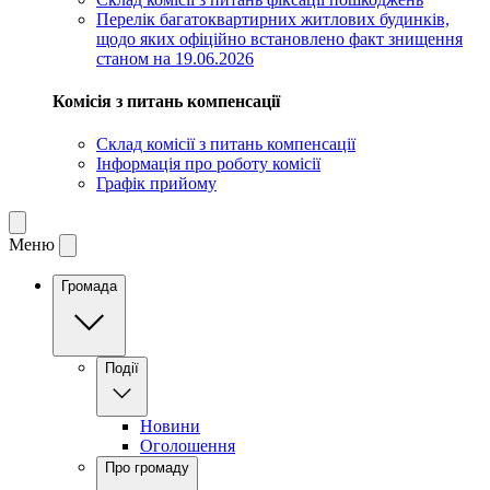
Перелік багатоквартирних житлових будинків,
щодо яких офіційно встановлено факт знищення
станом на 19.06.2026
Комісія з питань компенсації
Склад комісії з питань компенсації
Інформація про роботу комісії
Графік прийому
Меню
Громада
Події
Новини
Оголошення
Про громаду