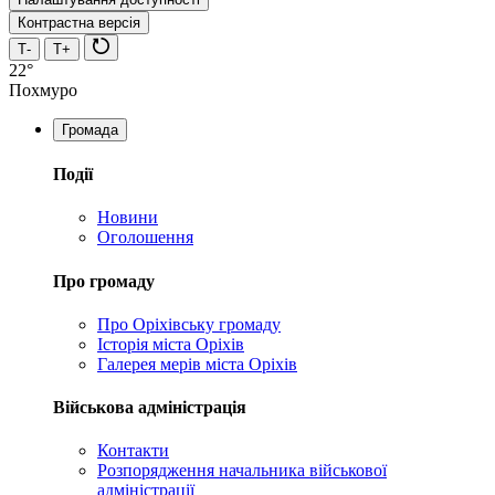
Контрастна версія
Т-
Т+
22°
Похмуро
Громада
Події
Новини
Оголошення
Про громаду
Про Оріхівську громаду
Історія міста Оріхів
Галерея мерів міста Оріхів
Військова адміністрація
Контакти
Розпорядження начальника військової
адміністрації