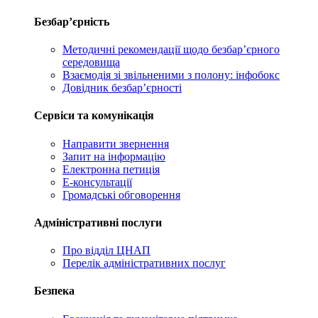
Безбар’єрність
Методичні рекомендації щодо безбар’єрного
середовища
Взаємодія зі звільненими з полону: інфобокс
Довідник безбар’єрності
Сервіси та комунікація
Направити звернення
Запит на інформацію
Електронна петиція
Е-консультації
Громадські обговорення
Адміністративні послуги
Про відділ ЦНАП
Перелік адміністративних послуг
Безпека