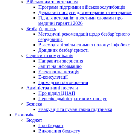
Військовим та ветеранам
Програма підтримки військовослужбовців
Державні послуги для ветеранів та ветеранок
Гід для ветеранів: простими словами про
медичні гарантії 2026
Безбар’єрність
Методичні рекомендації щодо безбар’єрного
середовища
Взаємодія зі звільненими з полону: інфобокс
Довідник безбар’єрності
Сервіси та комунікація
Направити звернення
Запит на інформацію
Електронна петиція
Е-консультації
Громадські обговорення
Адміністративні послуги
Про відділ ЦНАП
Перелік адміністративних послуг
Безпека
Евакуація та гуманітарна підтримка
Економіка
Бюджет
Про бюджет
Виконання бюджету