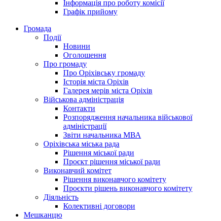
Інформація про роботу комісії
Графік прийому
Громада
Події
Новини
Оголошення
Про громаду
Про Оріхівську громаду
Історія міста Оріхів
Галерея мерів міста Оріхів
Військова адміністрація
Контакти
Розпорядження начальника військової
адміністрації
Звіти начальника МВА
Оріхівська міська рада
Рішення міської ради
Проєкт рішення міської ради
Виконавчий комітет
Рішення виконавчого комітету
Проєкти рішень виконавчого комітету
Діяльність
Колективні договори
Мешканцю