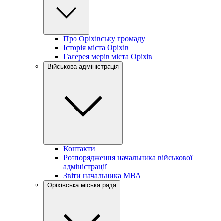
Про Оріхівську громаду
Історія міста Оріхів
Галерея мерів міста Оріхів
Військова адміністрація
Контакти
Розпорядження начальника військової
адміністрації
Звіти начальника МВА
Оріхівська міська рада