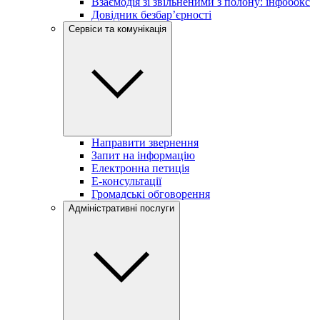
Взаємодія зі звільненими з полону: інфобокс
Довідник безбар’єрності
Сервіси та комунікація
Направити звернення
Запит на інформацію
Електронна петиція
Е-консультації
Громадські обговорення
Адміністративні послуги