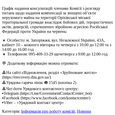
Графік надання консультацій членами Комісії з розгляду
питань щодо надання компенсації за знищені об’єкти
нерухомого майна на території Оріхівської міської
територіальної громади внаслідок бойових дій, терористичних
актів, диверсій, спричинених збройною агресією Російської
Федерації проти України на червень:
🔸 Особисто: м. Запоріжжя, вул. Незалежної України, 43А,
кабінет 10 – кожного вівторка та четверга з 10:00 до 12:00 та з
14:00 до 16:00 год
🔸 Телефоном: 095-409-33-29 щочетверга з 9:00 до 12:00 год
💬 Додаткову інформацію можна отримати:
🔺На сайті єВідновлення, розділ «Зруйноване житло»
(https://erecovery.diia.gov.ua/)
🔺Урядова гаряча лінія: ☎️ 1545 (кнопка 2)
🔺Чат-боти Урядового контактного центру:
▪️Telegram (https://t.me/GovernmentContactCenter_bot)
▪️Facebook (https://www.facebook.com/kontactcentre/)
▪️Viber – «Урядовий контакт центр»
Категорія:
Інформація про роботу комісій
,
Новини