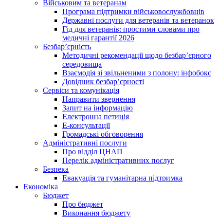
Військовим та ветеранам
Програма підтримки військовослужбовців
Державні послуги для ветеранів та ветеранок
Гід для ветеранів: простими словами про
медичні гарантії 2026
Безбар’єрність
Методичні рекомендації щодо безбар’єрного
середовища
Взаємодія зі звільненими з полону: інфобокс
Довідник безбар’єрності
Сервіси та комунікація
Направити звернення
Запит на інформацію
Електронна петиція
Е-консультації
Громадські обговорення
Адміністративні послуги
Про відділ ЦНАП
Перелік адміністративних послуг
Безпека
Евакуація та гуманітарна підтримка
Економіка
Бюджет
Про бюджет
Виконання бюджету