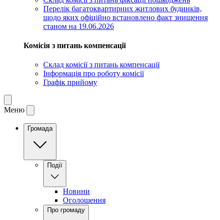
Перелік багатоквартирних житлових будинків,
щодо яких офіційно встановлено факт знищення
станом на 19.06.2026
Комісія з питань компенсації
Склад комісії з питань компенсації
Інформація про роботу комісії
Графік прийому
Меню
Громада
Події
Новини
Оголошення
Про громаду