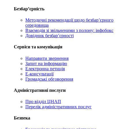
Безбар’єрність
Методичні рекомендації щодо безбар’єрного
середовища
Взаємодія зі звільненими з полону: інфобокс
Довідник безбар’єрності
Сервіси та комунікація
Направити звернення
Запит на інформацію
Електронна петиція
Е-консультації
Громадські обговорення
Адміністративні послуги
Про відділ ЦНАП
Перелік адміністративних послуг
Безпека