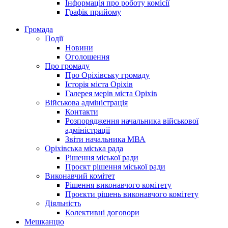
Інформація про роботу комісії
Графік прийому
Громада
Події
Новини
Оголошення
Про громаду
Про Оріхівську громаду
Історія міста Оріхів
Галерея мерів міста Оріхів
Військова адміністрація
Контакти
Розпорядження начальника військової
адміністрації
Звіти начальника МВА
Оріхівська міська рада
Рішення міської ради
Проєкт рішення міської ради
Виконавчий комітет
Рішення виконавчого комітету
Проєкти рішень виконавчого комітету
Діяльність
Колективні договори
Мешканцю