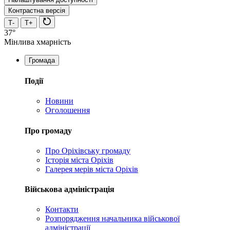
Контрастна версія
Т-
Т+
37°
Мінлива хмарність
Громада
Події
Новини
Оголошення
Про громаду
Про Оріхівську громаду
Історія міста Оріхів
Галерея мерів міста Оріхів
Військова адміністрація
Контакти
Розпорядження начальника військової
адміністрації