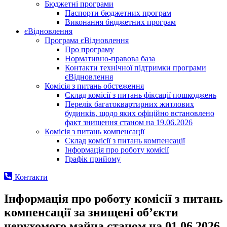
Бюджетні програми
Паспорти бюджетних програм
Виконання бюджетних програм
єВідновлення
Програма єВідновлення
Про програму
Нормативно-правова база
Контакти технічної підтримки програми
єВідновлення
Комісія з питань обстеження
Склад комісії з питань фіксації пошкоджень
Перелік багатоквартирних житлових
будинків, щодо яких офіційно встановлено
факт знищення станом на 19.06.2026
Комісія з питань компенсації
Склад комісії з питань компенсації
Інформація про роботу комісії
Графік прийому
Контакти
Інформація про роботу комісії з питань
компенсації за знищені об’єкти
нерухомого майна станом на 01.06.2026