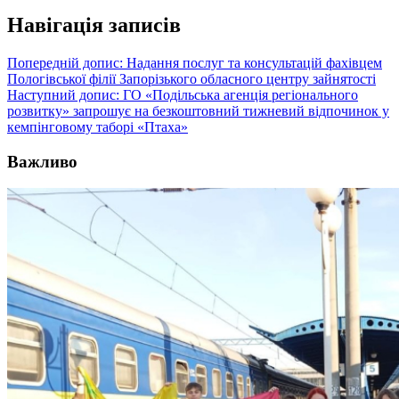
Навігація записів
Попередній допис:
Надання послуг та консультацій фахівцем
Пологівської філії Запорізького обласного центру зайнятості
Наступний допис:
ГО «Подільська агенція регіонального
розвитку» запрошує на безкоштовний тижневий відпочинок у
кемпінговому таборі «Птаха»
Важливо