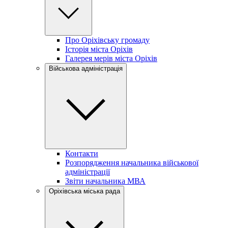
Про Оріхівську громаду
Історія міста Оріхів
Галерея мерів міста Оріхів
Військова адміністрація
Контакти
Розпорядження начальника військової
адміністрації
Звіти начальника МВА
Оріхівська міська рада