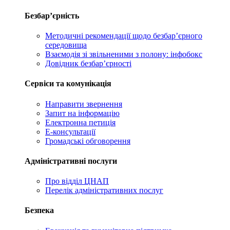
Безбар’єрність
Методичні рекомендації щодо безбар’єрного
середовища
Взаємодія зі звільненими з полону: інфобокс
Довідник безбар’єрності
Сервіси та комунікація
Направити звернення
Запит на інформацію
Електронна петиція
Е-консультації
Громадські обговорення
Адміністративні послуги
Про відділ ЦНАП
Перелік адміністративних послуг
Безпека