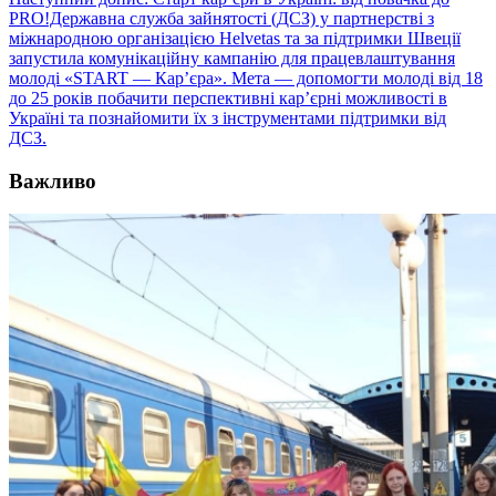
PRO!Державна служба зайнятості (ДСЗ) у партнерстві з
міжнародною організацією Helvetas та за підтримки Швеції
запустила комунікаційну кампанію для працевлаштування
молоді «START — Кар’єра». Мета — допомогти молоді від 18
до 25 років побачити перспективні кар’єрні можливості в
Україні та познайомити їх з інструментами підтримки від
ДСЗ.
Важливо