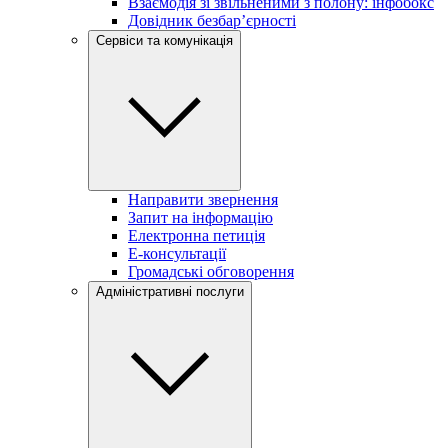
Взаємодія зі звільненими з полону: інфобокс
Довідник безбар’єрності
Сервіси та комунікація
Направити звернення
Запит на інформацію
Електронна петиція
Е-консультації
Громадські обговорення
Адміністративні послуги