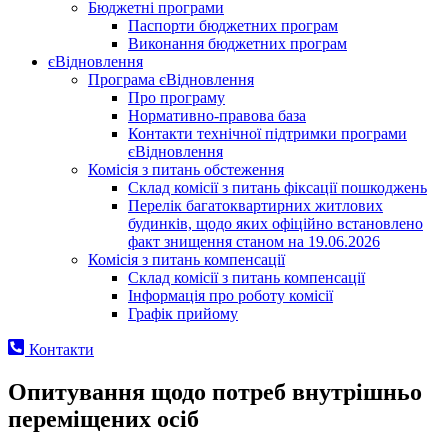
Бюджетні програми
Паспорти бюджетних програм
Виконання бюджетних програм
єВідновлення
Програма єВідновлення
Про програму
Нормативно-правова база
Контакти технічної підтримки програми
єВідновлення
Комісія з питань обстеження
Склад комісії з питань фіксації пошкоджень
Перелік багатоквартирних житлових
будинків, щодо яких офіційно встановлено
факт знищення станом на 19.06.2026
Комісія з питань компенсації
Склад комісії з питань компенсації
Інформація про роботу комісії
Графік прийому
Контакти
Опитування щодо потреб внутрішньо
переміщених осіб