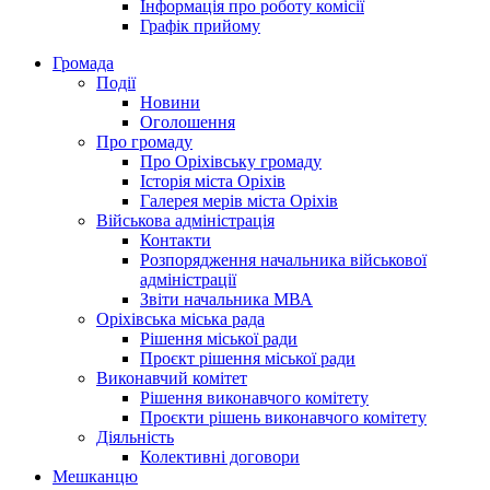
Інформація про роботу комісії
Графік прийому
Громада
Події
Новини
Оголошення
Про громаду
Про Оріхівську громаду
Історія міста Оріхів
Галерея мерів міста Оріхів
Військова адміністрація
Контакти
Розпорядження начальника військової
адміністрації
Звіти начальника МВА
Оріхівська міська рада
Рішення міської ради
Проєкт рішення міської ради
Виконавчий комітет
Рішення виконавчого комітету
Проєкти рішень виконавчого комітету
Діяльність
Колективні договори
Мешканцю