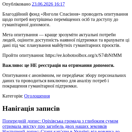
Опубліковано
23.06.2026 16:17
Благодійний фонд «Янголи Спасіння» проводить опитування
щодо потреб внутрішньо переміщених осіб та доступу до
гуманітарної допомоги.
Мета опитування — краще зрозуміти актуальні потреби
людей, оцінити доступність наявної підтримки та врахувати ці
дані під час планування майбутніх гуманітарних проєктів.
Пройти опитування: https://ee.kobotoolbox.org/x/S74bNfMM
Важливо: це НЕ реєстрація на отримання допомоги.
Опитування є анонімним, не передбачає збору персональних
даних та проводиться виключно для аналізу потреб і
покращення гуманітарної підтримки.
Категорія:
Оголошення
Навігація записів
Попередній допис:
Оріхівська громада з глибоким сумом
отримала звістку про загибель двох наших земляків
Наступний допис:
Старт кар’єри в Україні: від новачка до