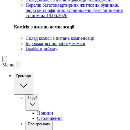
Перелік багатоквартирних житлових будинків,
щодо яких офіційно встановлено факт знищення
станом на 19.06.2026
Комісія з питань компенсації
Склад комісії з питань компенсації
Інформація про роботу комісії
Графік прийому
Меню
Громада
Події
Новини
Оголошення
Про громаду