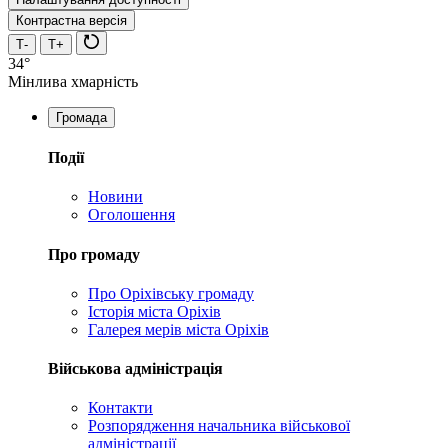
Контрастна версія
Т-
Т+
34°
Мінлива хмарність
Громада
Події
Новини
Оголошення
Про громаду
Про Оріхівську громаду
Історія міста Оріхів
Галерея мерів міста Оріхів
Військова адміністрація
Контакти
Розпорядження начальника військової
адміністрації