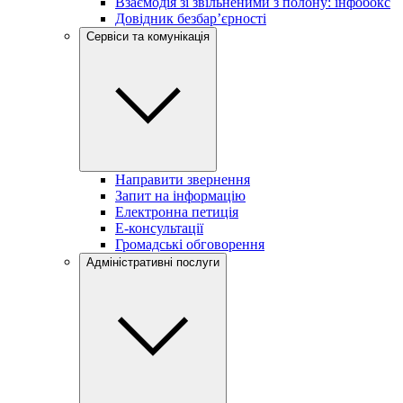
Взаємодія зі звільненими з полону: інфобокс
Довідник безбар’єрності
Сервіси та комунікація
Направити звернення
Запит на інформацію
Електронна петиція
Е-консультації
Громадські обговорення
Адміністративні послуги