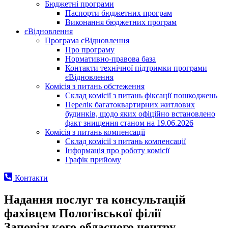
Бюджетні програми
Паспорти бюджетних програм
Виконання бюджетних програм
єВідновлення
Програма єВідновлення
Про програму
Нормативно-правова база
Контакти технічної підтримки програми
єВідновлення
Комісія з питань обстеження
Склад комісії з питань фіксації пошкоджень
Перелік багатоквартирних житлових
будинків, щодо яких офіційно встановлено
факт знищення станом на 19.06.2026
Комісія з питань компенсації
Склад комісії з питань компенсації
Інформація про роботу комісії
Графік прийому
Контакти
Надання послуг та консультацій
фахівцем Пологівської філії
Запорізького обласного центру