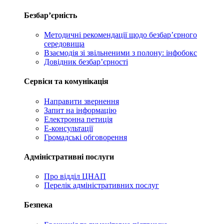
Безбар’єрність
Методичні рекомендації щодо безбар’єрного
середовища
Взаємодія зі звільненими з полону: інфобокс
Довідник безбар’єрності
Сервіси та комунікація
Направити звернення
Запит на інформацію
Електронна петиція
Е-консультації
Громадські обговорення
Адміністративні послуги
Про відділ ЦНАП
Перелік адміністративних послуг
Безпека