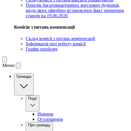
Перелік багатоквартирних житлових будинків,
щодо яких офіційно встановлено факт знищення
станом на 19.06.2026
Комісія з питань компенсації
Склад комісії з питань компенсації
Інформація про роботу комісії
Графік прийому
Меню
Громада
Події
Новини
Оголошення
Про громаду