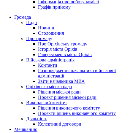
Інформація про роботу комісії
Графік прийому
Громада
Події
Новини
Оголошення
Про громаду
Про Оріхівську громаду
Історія міста Оріхів
Галерея мерів міста Оріхів
Військова адміністрація
Контакти
Розпорядження начальника військової
адміністрації
Звіти начальника МВА
Оріхівська міська рада
Рішення міської ради
Проєкт рішення міської ради
Виконавчий комітет
Рішення виконавчого комітету
Проєкти рішень виконавчого комітету
Діяльність
Колективні договори
Мешканцю