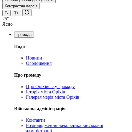
Контрастна версія
Т-
Т+
25°
Ясно
Громада
Події
Новини
Оголошення
Про громаду
Про Оріхівську громаду
Історія міста Оріхів
Галерея мерів міста Оріхів
Військова адміністрація
Контакти
Розпорядження начальника військової
адміністрації