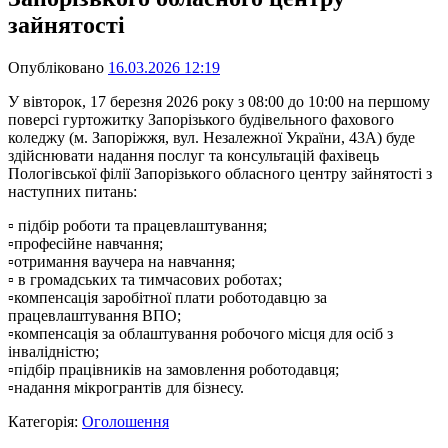
зайнятості
Опубліковано
16.03.2026 12:19
У вівторок, 17 березня 2026 року з 08:00 до 10:00 на першому
поверсі гуртожитку Запорізького будівельного фахового
коледжу (м. Запоріжжя, вул. Незалежної України, 43А) буде
здійснювати надання послуг та консультацій фахівець
Пологівської філії Запорізького обласного центру зайнятості з
наступних питань:
▫️ підбір роботи та працевлаштування;
▫️професійне навчання;
▫️отримання ваучера на навчання;
▫️ в громадських та тимчасових роботах;
▫️компенсація заробітної плати роботодавцю за
працевлаштування ВПО;
▫️компенсація за облаштування робочого місця для осіб з
інвалідністю;
▫️підбір працівників на замовлення роботодавця;
▫️надання мікрогрантів для бізнесу.
Категорія:
Оголошення