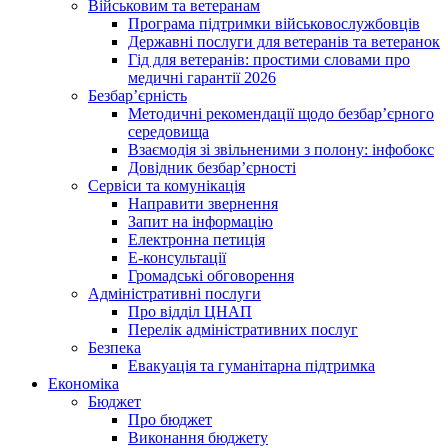
Військовим та ветеранам
Програма підтримки військовослужбовців
Державні послуги для ветеранів та ветеранок
Гід для ветеранів: простими словами про
медичні гарантії 2026
Безбар’єрність
Методичні рекомендації щодо безбар’єрного
середовища
Взаємодія зі звільненими з полону: інфобокс
Довідник безбар’єрності
Сервіси та комунікація
Направити звернення
Запит на інформацію
Електронна петиція
Е-консультації
Громадські обговорення
Адміністративні послуги
Про відділ ЦНАП
Перелік адміністративних послуг
Безпека
Евакуація та гуманітарна підтримка
Економіка
Бюджет
Про бюджет
Виконання бюджету