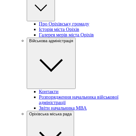
Про Оріхівську громаду
Історія міста Оріхів
Галерея мерів міста Оріхів
Військова адміністрація
Контакти
Розпорядження начальника військової
адміністрації
Звіти начальника МВА
Оріхівська міська рада