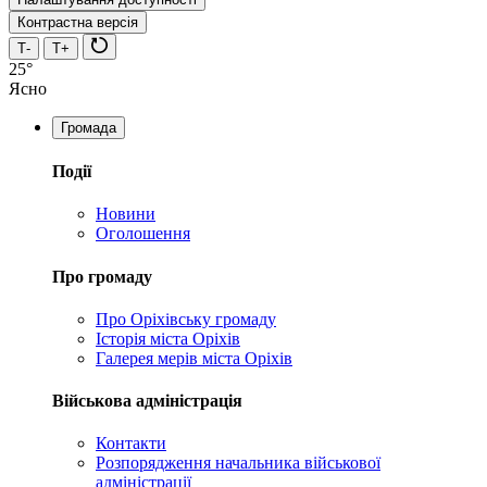
Контрастна версія
Т-
Т+
25°
Ясно
Громада
Події
Новини
Оголошення
Про громаду
Про Оріхівську громаду
Історія міста Оріхів
Галерея мерів міста Оріхів
Військова адміністрація
Контакти
Розпорядження начальника військової
адміністрації