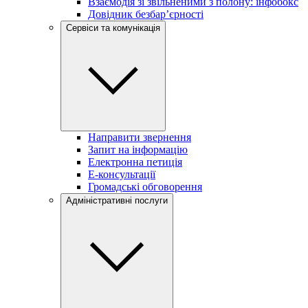
Взаємодія зі звільненими з полону: інфобокс
Довідник безбар’єрності
Сервіси та комунікація
Направити звернення
Запит на інформацію
Електронна петиція
Е-консультації
Громадські обговорення
Адміністративні послуги