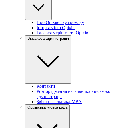
Про Оріхівську громаду
Історія міста Оріхів
Галерея мерів міста Оріхів
Військова адміністрація
Контакти
Розпорядження начальника військової
адміністрації
Звіти начальника МВА
Оріхівська міська рада