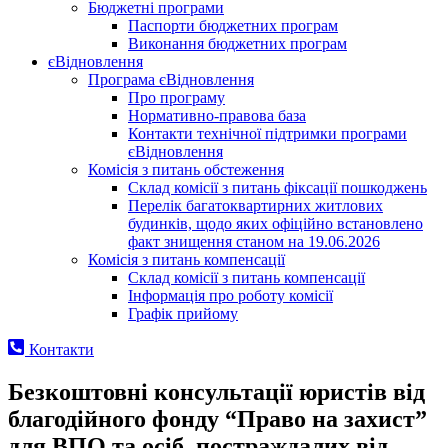
Бюджетні програми
Паспорти бюджетних програм
Виконання бюджетних програм
єВідновлення
Програма єВідновлення
Про програму
Нормативно-правова база
Контакти технічної підтримки програми
єВідновлення
Комісія з питань обстеження
Склад комісії з питань фіксації пошкоджень
Перелік багатоквартирних житлових
будинків, щодо яких офіційно встановлено
факт знищення станом на 19.06.2026
Комісія з питань компенсації
Склад комісії з питань компенсації
Інформація про роботу комісії
Графік прийому
Контакти
Безкоштовні консультації юристів від
благодійного фонду “Право на захист”
для ВПО та осіб, постраждалих від