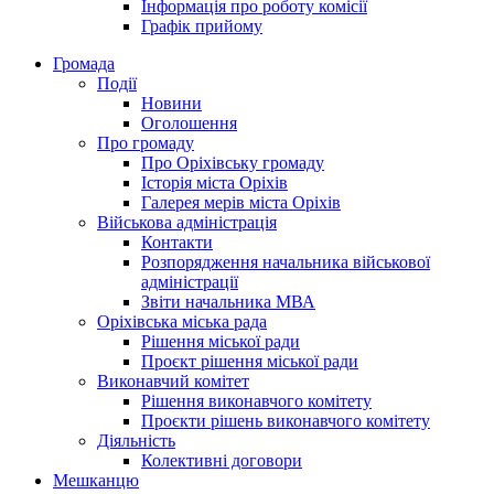
Інформація про роботу комісії
Графік прийому
Громада
Події
Новини
Оголошення
Про громаду
Про Оріхівську громаду
Історія міста Оріхів
Галерея мерів міста Оріхів
Військова адміністрація
Контакти
Розпорядження начальника військової
адміністрації
Звіти начальника МВА
Оріхівська міська рада
Рішення міської ради
Проєкт рішення міської ради
Виконавчий комітет
Рішення виконавчого комітету
Проєкти рішень виконавчого комітету
Діяльність
Колективні договори
Мешканцю