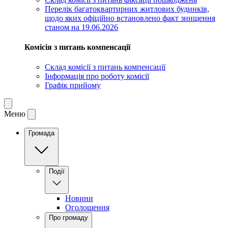
Перелік багатоквартирних житлових будинків,
щодо яких офіційно встановлено факт знищення
станом на 19.06.2026
Комісія з питань компенсації
Склад комісії з питань компенсації
Інформація про роботу комісії
Графік прийому
Меню
Громада
Події
Новини
Оголошення
Про громаду