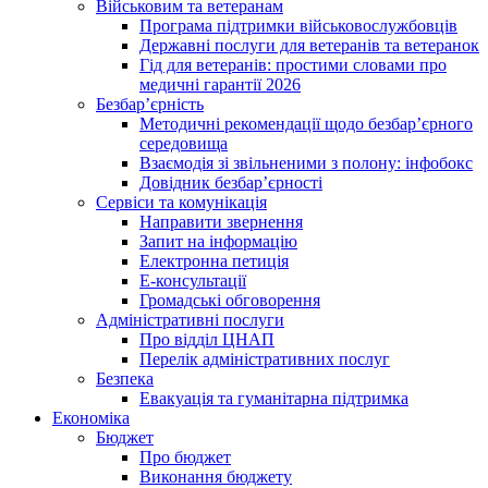
Військовим та ветеранам
Програма підтримки військовослужбовців
Державні послуги для ветеранів та ветеранок
Гід для ветеранів: простими словами про
медичні гарантії 2026
Безбар’єрність
Методичні рекомендації щодо безбар’єрного
середовища
Взаємодія зі звільненими з полону: інфобокс
Довідник безбар’єрності
Сервіси та комунікація
Направити звернення
Запит на інформацію
Електронна петиція
Е-консультації
Громадські обговорення
Адміністративні послуги
Про відділ ЦНАП
Перелік адміністративних послуг
Безпека
Евакуація та гуманітарна підтримка
Економіка
Бюджет
Про бюджет
Виконання бюджету