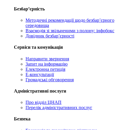
Безбар’єрність
Методичні рекомендації щодо безбар’єрного
середовища
Взаємодія зі звільненими з полону: інфобокс
Довідник безбар’єрності
Сервіси та комунікація
Направити звернення
Запит на інформацію
Електронна петиція
Е-консультації
Громадські обговорення
Адміністративні послуги
Про відділ ЦНАП
Перелік адміністративних послуг
Безпека