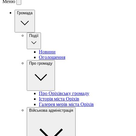
Меню
Громада
Події
Новини
Оголошення
Про громаду
Про Оріхівську громаду
Історія міста Оріхів
Галерея мерів міста Оріхів
Військова адміністрація