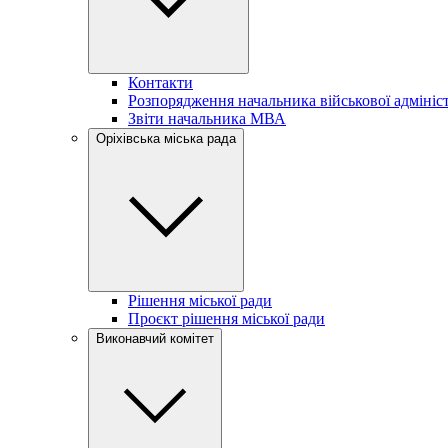
Контакти
Розпорядження начальника військової адмініст
Звіти начальника МВА
Оріхівська міська рада
Рішення міської ради
Проєкт рішення міської ради
Виконавчий комітет