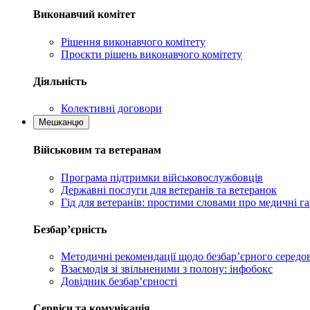
Виконавчий комітет
Рішення виконавчого комітету
Проєкти рішень виконавчого комітету
Діяльність
Колективні договори
Мешканцю
Військовим та ветеранам
Програма підтримки військовослужбовців
Державні послуги для ветеранів та ветеранок
Гід для ветеранів: простими словами про медичні га
Безбар’єрність
Методичні рекомендації щодо безбар’єрного серед
Взаємодія зі звільненими з полону: інфобокс
Довідник безбар’єрності
Сервіси та комунікація