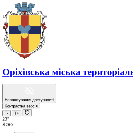
Оріхівська міська територіа
Налаштування доступності
Контрастна версія
Т-
Т+
23°
Ясно