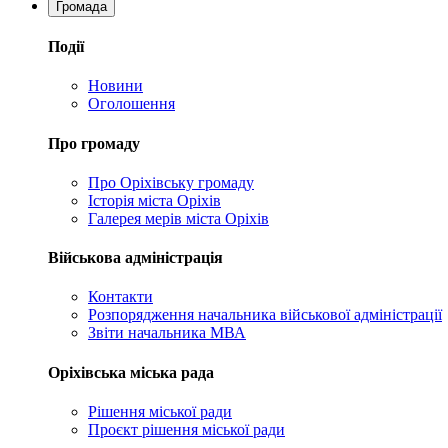
Громада
Події
Новини
Оголошення
Про громаду
Про Оріхівську громаду
Історія міста Оріхів
Галерея мерів міста Оріхів
Військова адміністрація
Контакти
Розпорядження начальника військової адміністрації
Звіти начальника МВА
Оріхівська міська рада
Рішення міської ради
Проєкт рішення міської ради